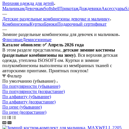
Верхняя одежда для детей
Мальчикам
Девочкам
Softshell
Трикотаж
Дождевики
Аксессуары
S
—
Детские раздельные комбинезоны девочке и мальчику
Комбинезоны
Куртки
Брюки
Подарочный сертификат
—
Зимние раздельные комбинезоны для девочек и мальчиков
Флисовые
Демисезонные
Каталог обновлен: ✅ Апрель 2026 года
В этом разделе представлены,
детские зимние костюмы
(раздельные комбинезоны на зиму)
. Вся верхняя детская
одежда, утеплена ISOSOFT-ом. Куртки и зимние
полукомбинезоны выполнены из мембранных тканей с
авторскими принтами. Приятных покупок!
Фильтр
По умолчанию (убывание)
По популярности (убывание)
По популярности (возрастание)
По алфавиту (убывание)
По алфавиту (возрастание)
По цене (убывание)
По цене (возрастание)