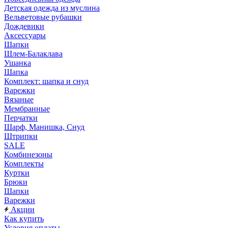
Детская одежда из муслина
Вельветовые рубашки
Дождевики
Аксессуары
Шапки
Шлем-Балаклава
Ушанка
Шапка
Комплект: шапка и снуд
Варежки
Вязаные
Мембранные
Перчатки
Шарф, Манишка, Снуд
Штрипки
SALE
Комбинезоны
Комплекты
Куртки
Брюки
Шапки
Варежки
Акции
Как купить
Условия оплаты