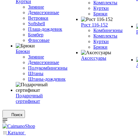
Куртки
Комплекты
Зимние
Куртки
Демисезонные
Брюки
Ветровки
Softshell
Рост 116-152
Плащ-дождевик
Комбинезоны
Бомбер
Комплекты
Флисовые
Куртки
Брюки
Брюки
Зимние
Аксессуары
Демисезонные
Полукомбинезоны
Штаны
Штаны-дождевик
Подарочный
сертификат
Поиск
Каталог