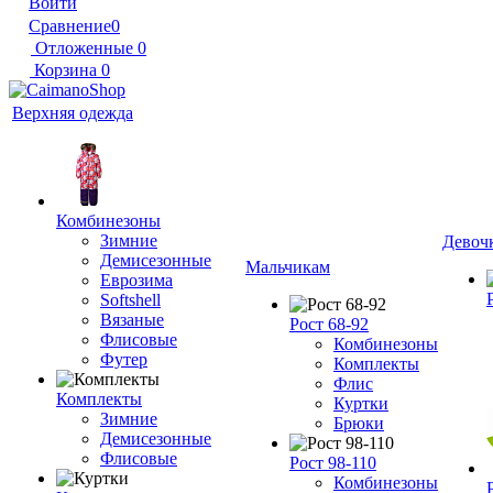
Войти
Сравнение
0
Отложенные
0
Корзина
0
Верхняя одежда
Комбинезоны
Зимние
Девоч
Демисезонные
Мальчикам
Еврозима
Softshell
Вязаные
Рост 68-92
Флисовые
Комбинезоны
Футер
Комплекты
Флис
Комплекты
Куртки
Зимние
Брюки
Демисезонные
Флисовые
Рост 98-110
Комбинезоны