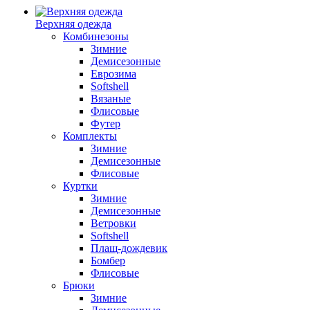
Верхняя одежда
Комбинезоны
Зимние
Демисезонные
Еврозима
Softshell
Вязаные
Флисовые
Футер
Комплекты
Зимние
Демисезонные
Флисовые
Куртки
Зимние
Демисезонные
Ветровки
Softshell
Плащ-дождевик
Бомбер
Флисовые
Брюки
Зимние