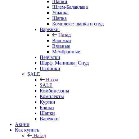
Шапки
Шлем-Балаклава
Ушанка
Шапка
Комплект: шапка и снуд
Варежки
Назад
Варежки
Вязаные
Мембранные
Перчатки
Шарф, Манишка, Снуд
Штрипки
SALE
Назад
SALE
Комбинезоны
Комплекты
Куртки
Брюки
Шапки
Варежки
Акции
Как купить
Назад