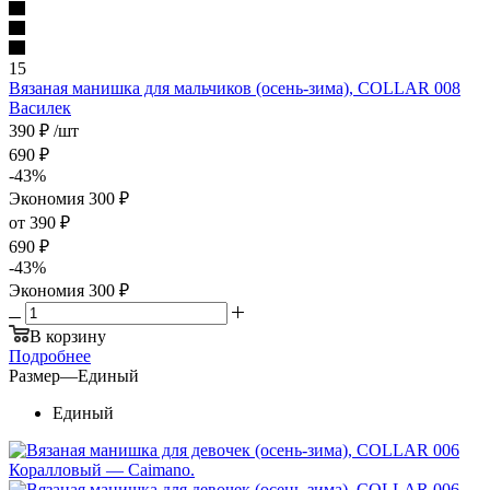
15
Вязаная манишка для мальчиков (осень-зима), COLLAR 008
Василек
390
₽
/шт
690
₽
-
43
%
Экономия
300
₽
от
390 ₽
690 ₽
-
43
%
Экономия
300 ₽
В корзину
Подробнее
Размер
—
Единый
Единый