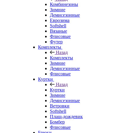
Комбинезоны
Зимние
Демисезонные
Еврозима
Softshell
Вязаные
Флисовые
Футер
Комплекты
Назад
Комплекты
Зимние
Демисезонные
Флисовые
Куртки
Назад
Куртки
Зимние
Демисезонные
Ветровки
Softshell
Плащ-дождевик
Бомбер
Флисовые
Брюки