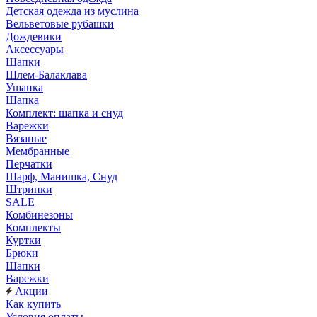
Детская одежда из муслина
Вельветовые рубашки
Дождевики
Аксессуары
Шапки
Шлем-Балаклава
Ушанка
Шапка
Комплект: шапка и снуд
Варежки
Вязаные
Мембранные
Перчатки
Шарф, Манишка, Снуд
Штрипки
SALE
Комбинезоны
Комплекты
Куртки
Брюки
Шапки
Варежки
Акции
Как купить
Условия оплаты