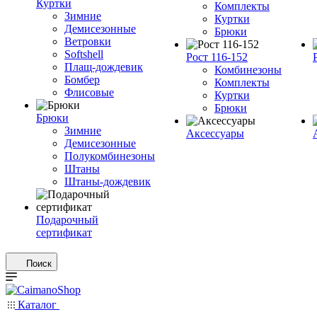
Куртки
Комплекты
Зимние
Куртки
Демисезонные
Брюки
Ветровки
Softshell
Рост 116-152
Плащ-дождевик
Комбинезоны
Бомбер
Комплекты
Флисовые
Куртки
Брюки
Брюки
Зимние
Аксессуары
Демисезонные
Полукомбинезоны
Штаны
Штаны-дождевик
Подарочный
сертификат
Поиск
Каталог