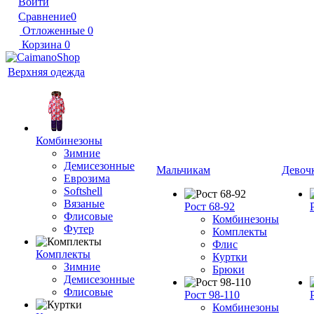
Войти
Сравнение
0
Отложенные
0
Корзина
0
Верхняя одежда
Комбинезоны
Зимние
Демисезонные
Мальчикам
Девоч
Еврозима
Softshell
Вязаные
Рост 68-92
Флисовые
Комбинезоны
Футер
Комплекты
Флис
Комплекты
Куртки
Зимние
Брюки
Демисезонные
Флисовые
Рост 98-110
Комбинезоны