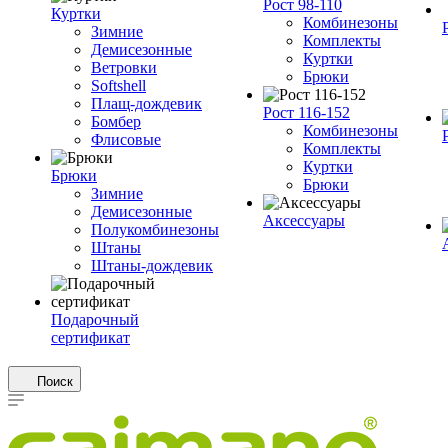
Рост 98-110
Куртки
Комбинезоны
Зимние
Комплекты
Демисезонные
Куртки
Ветровки
Брюки
Softshell
Плащ-дождевик
Рост 116-152
Бомбер
Комбинезоны
Флисовые
Комплекты
Куртки
Брюки
Брюки
Зимние
Демисезонные
Аксессуары
Полукомбинезоны
Штаны
Штаны-дождевик
Подарочный
сертификат
Поиск