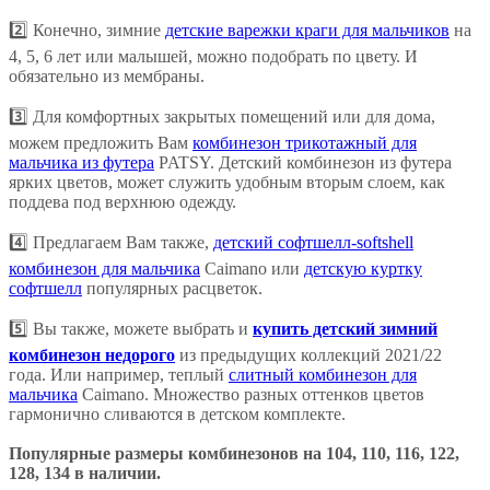
2️⃣ Конечно, зимние
детские варежки краги для мальчиков
на
4, 5, 6 лет или малышей, можно подобрать по цвету. И
обязательно из мембраны.
3️⃣ Для комфортных закрытых помещений или для дома,
можем предложить Вам
комбинезон трикотажный для
мальчика из футера
PATSY. Детский комбинезон из футера
ярких цветов, может служить удобным вторым слоем, как
поддева под верхнюю одежду.
4️⃣ Предлагаем Вам также,
детский софтшелл-softshell
комбинезон для мальчика
Caimano или
детскую куртку
софтшелл
популярных расцветок.
5️⃣ Вы также, можете выбрать и
купить детский зимний
комбинезон недорого
из предыдущих коллекций 2021/22
года. Или например, теплый
слитный комбинезон для
мальчика
Caimano. Множество разных оттенков цветов
гармонично сливаются в детском комплекте.
Популярные размеры комбинезонов на 104, 110, 116, 122,
128, 134 в наличии.