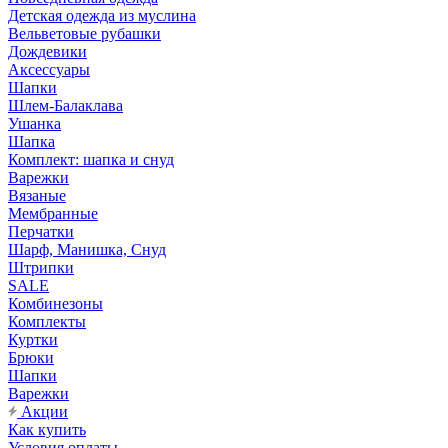
Детская одежда из муслина
Вельветовые рубашки
Дождевики
Аксессуары
Шапки
Шлем-Балаклава
Ушанка
Шапка
Комплект: шапка и снуд
Варежки
Вязаные
Мембранные
Перчатки
Шарф, Манишка, Снуд
Штрипки
SALE
Комбинезоны
Комплекты
Куртки
Брюки
Шапки
Варежки
Акции
Как купить
Условия оплаты