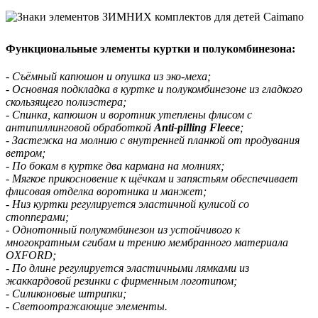
Функциональные элементы куртки и полукомбинезона:
- Съёмный капюшон и опушка из эко-меха;
- Основная подкладка в куртке и полукомбинезоне из гладкого
скользящего полиэстера;
- Спинка, капюшон и воротник утеплены флисом с
антипиллинговой обработкой
Anti-pilling Fleece
;
- Застежка на молнию с внутренней планкой от продувания
ветром;
- По бокам в куртке два кармана на молниях;
- Мягкое прикосновение к щёчкам и запястьям обеспечивает
флисовая отделка воротника и манжет;
- Низ куртки регулируется эластичной кулисой со
стопперами;
- Однотонный полукомбинезон из устойчивого к
многократным сгибам и трению мембранного материала
OXFORD;
- По длине регулируется эластичными лямками из
жаккардовой резинки с фирменным логотипом;
- Силиконовые штрипки;
- Светоотражающие элементы.