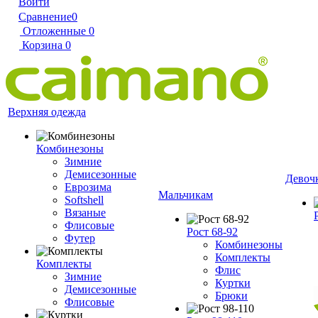
Войти
Сравнение
0
Отложенные
0
Корзина
0
Верхняя одежда
Комбинезоны
Зимние
Демисезонные
Девоч
Еврозима
Мальчикам
Softshell
Вязаные
Флисовые
Рост 68-92
Футер
Комбинезоны
Комплекты
Комплекты
Флис
Зимние
Куртки
Демисезонные
Брюки
Флисовые