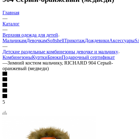
Главная
—
Каталог
—
Верхняя одежда для детей
Мальчикам
Девочкам
Softshell
Трикотаж
Дождевики
Аксессуары
S
—
Детские раздельные комбинезоны девочке и мальчику
Комбинезоны
Куртки
Брюки
Подарочный сертификат
—
Зимний костюм мальчику, RICHARD 904 Серый-
оранжевый (медведи)
5