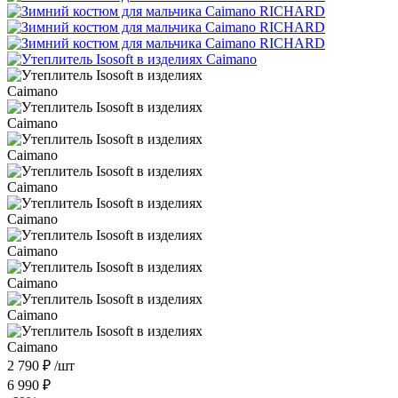
2 790
₽
/шт
6 990
₽