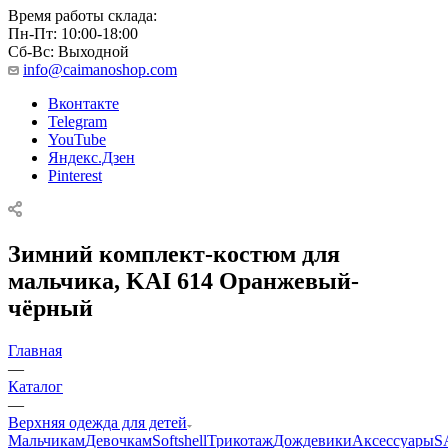
Время работы склада:
Пн-Пт: 10:00-18:00
Сб-Вс: Выходной
info@caimanoshop.com
Вконтакте
Telegram
YouTube
Яндекс.Дзен
Pinterest
Зимний комплект-костюм для
мальчика, KAI 614 Оранжевый-
чёрный
Главная
—
Каталог
—
Верхняя одежда для детей
Мальчикам
Девочкам
Softshell
Трикотаж
Дождевики
Аксессуары
S