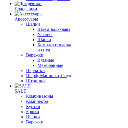
Дождевики
Аксессуары
Шапки
Шлем-Балаклава
Ушанка
Шапка
Комплект: шапка
и снуд
Варежки
Вязаные
Мембранные
Перчатки
Шарф, Манишка, Снуд
Штрипки
SALE
Комбинезоны
Комплекты
Куртки
Брюки
Шапки
Варежки