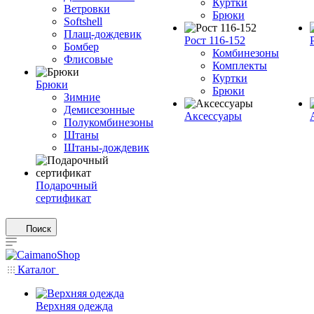
Куртки
Ветровки
Брюки
Softshell
Плащ-дождевик
Рост 116-152
Бомбер
Комбинезоны
Флисовые
Комплекты
Куртки
Брюки
Брюки
Зимние
Демисезонные
Аксессуары
Полукомбинезоны
Штаны
Штаны-дождевик
Подарочный
сертификат
Поиск
Каталог
Верхняя одежда