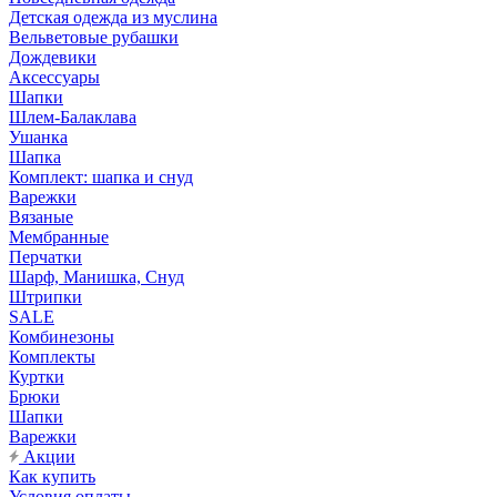
Детская одежда из муслина
Вельветовые рубашки
Дождевики
Аксессуары
Шапки
Шлем-Балаклава
Ушанка
Шапка
Комплект: шапка и снуд
Варежки
Вязаные
Мембранные
Перчатки
Шарф, Манишка, Снуд
Штрипки
SALE
Комбинезоны
Комплекты
Куртки
Брюки
Шапки
Варежки
Акции
Как купить
Условия оплаты