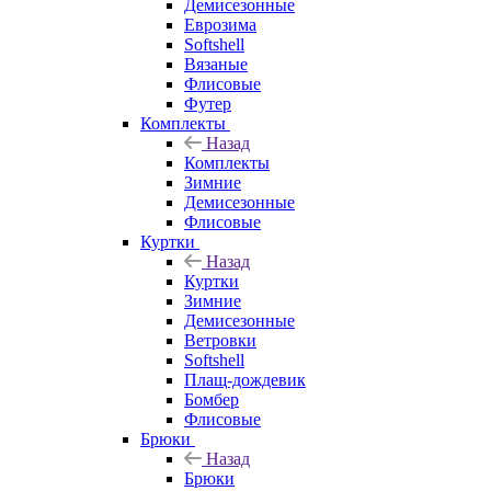
Демисезонные
Еврозима
Softshell
Вязаные
Флисовые
Футер
Комплекты
Назад
Комплекты
Зимние
Демисезонные
Флисовые
Куртки
Назад
Куртки
Зимние
Демисезонные
Ветровки
Softshell
Плащ-дождевик
Бомбер
Флисовые
Брюки
Назад
Брюки