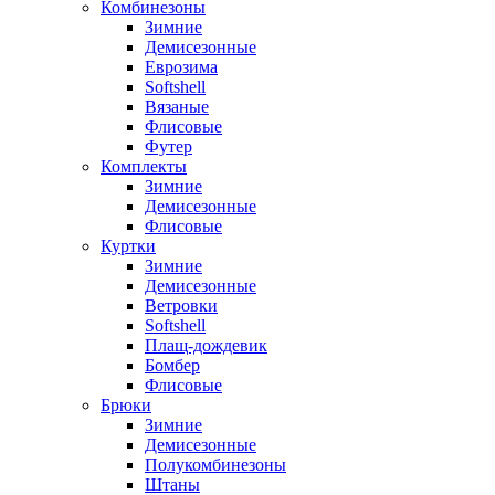
Комбинезоны
Зимние
Демисезонные
Еврозима
Softshell
Вязаные
Флисовые
Футер
Комплекты
Зимние
Демисезонные
Флисовые
Куртки
Зимние
Демисезонные
Ветровки
Softshell
Плащ-дождевик
Бомбер
Флисовые
Брюки
Зимние
Демисезонные
Полукомбинезоны
Штаны