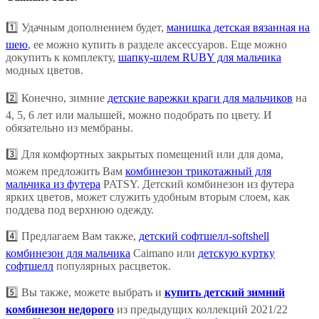
1️⃣ Удачным дополнением будет,
манишка детская вязанная на
шею
, ее можно купить в разделе аксессуаров. Еще можно
докупить к комплекту,
шапку-шлем RUBY для мальчика
модных цветов.
2️⃣ Конечно, зимние
детские варежки краги для мальчиков
на
4, 5, 6 лет или малышей, можно подобрать по цвету. И
обязательно из мембраны.
3️⃣ Для комфортных закрытых помещений или для дома,
можем предложить Вам
комбинезон трикотажный для
мальчика из футера
PATSY. Детский комбинезон из футера
ярких цветов, может служить удобным вторым слоем, как
поддева под верхнюю одежду.
4️⃣ Предлагаем Вам также,
детский софтшелл-softshell
комбинезон для мальчика
Caimano или
детскую куртку
софтшелл
популярных расцветок.
5️⃣ Вы также, можете выбрать и
купить детский зимний
комбинезон недорого
из предыдущих коллекций 2021/22