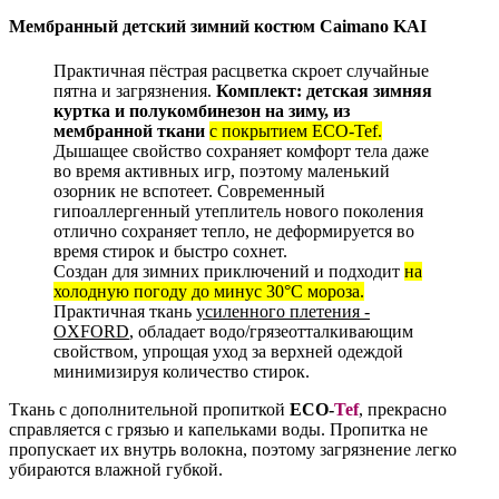
Мембранный детский зимний костюм
Caimano KAI
Практичная пёстрая расцветка скроет случайные
пятна и загрязнения.
Комплект: детская зимняя
куртка и полукомбинезон на зиму, из
мембранной ткани
с покрытием ECO-Tef.
Дышащее свойство сохраняет комфорт тела даже
во время активных игр, поэтому маленький
озорник не вспотеет. Современный
гипоаллергенный утеплитель нового поколения
отлично сохраняет тепло, не деформируется во
время стирок и быстро сохнет.
Создан для зимних приключений и подходит
на
холодную погоду до минус 30°С мороза.
Практичная ткань
усиленного плетения -
OXFORD
, обладает водо/грязеотталкивающим
свойством, упрощая уход за верхней одеждой
минимизируя количество стирок.
Ткань с дополнительной пропиткой
ECO-
Tef
, прекрасно
справляется с грязью и капельками воды. Пропитка не
пропускает их внутрь волокна, поэтому загрязнение легко
убираются влажной губкой.