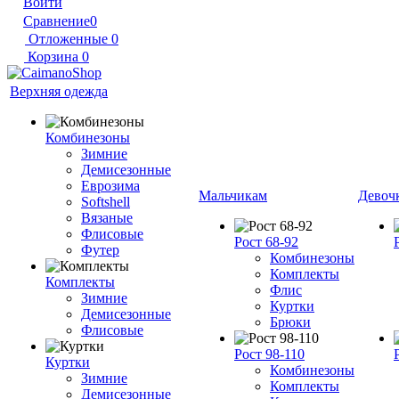
Войти
Сравнение
0
Отложенные
0
Корзина
0
Верхняя одежда
Комбинезоны
Зимние
Демисезонные
Еврозима
Мальчикам
Девоч
Softshell
Вязаные
Флисовые
Рост 68-92
Футер
Комбинезоны
Комплекты
Комплекты
Флис
Зимние
Куртки
Демисезонные
Брюки
Флисовые
Рост 98-110
Куртки
Комбинезоны
Зимние
Комплекты
Демисезонные