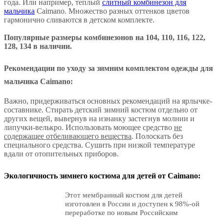
года. Или например, теплый
слитный комбинезон для
мальчика
Caimano. Множество разных оттенков цветов
гармонично сливаются в детском комплекте.
Популярные размеры комбинезонов на 104, 110, 116, 122,
128, 134 в наличии.
Рекомендации по уходу за зимним комплектом одежды для
мальчика Caimano:
Важно, придерживаться основных рекомендаций на ярлычке-
составнике. Стирать детский зимний костюм отдельно от
других вещей, вывернув на изнанку застегнув молнии и
липучки-велькро. Использовать моющее средство
не
содержащее отбеливающего вещества
. Полоскать без
специального средства. Сушить при низкой температуре
вдали от отопительных приборов.
Экологичность зимнего костюма для детей от Caimano:
Этот
мембранный костюм для детей
изготовлен в России и доступен к 98%-ой
переработке по новым Российским