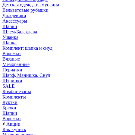
Детская одежда из муслина
Вельветовые рубашки
Дождевики
Аксессуары
Шапки
Шлем-Балаклава
Ушанка
Шапка
Комплект: шапка и снуд
Варежки
Вязаные
Мембранные
Перчатки
Шарф, Манишка, Снуд
Штрипки
SALE
Комбинезоны
Комплекты
Куртки
Брюки
Шапки
Варежки
Акции
Как купить
Условия оплаты