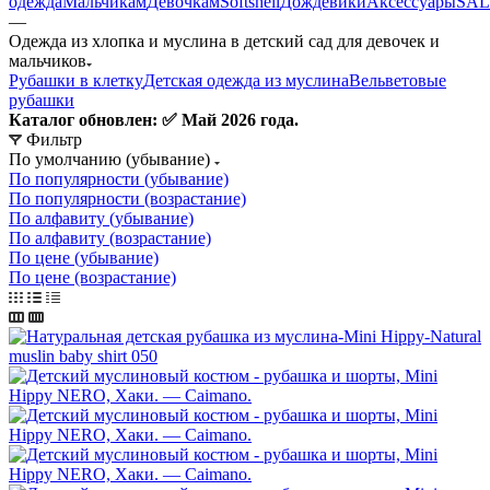
одежда
Мальчикам
Девочкам
Softshell
Дождевики
Аксессуары
SAL
—
Одежда из хлопка и муслина в детский сад для девочек и
мальчиков
Рубашки в клетку
Детская одежда из муслина
Вельветовые
рубашки
Каталог обновлен: ✅ Май 2026 года.
Фильтр
По умолчанию (убывание)
По популярности (убывание)
По популярности (возрастание)
По алфавиту (убывание)
По алфавиту (возрастание)
По цене (убывание)
По цене (возрастание)