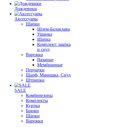
Дождевики
Аксессуары
Шапки
Шлем-Балаклава
Ушанка
Шапка
Комплект: шапка
и снуд
Варежки
Вязаные
Мембранные
Перчатки
Шарф, Манишка, Снуд
Штрипки
SALE
Комбинезоны
Комплекты
Куртки
Брюки
Шапки
Варежки