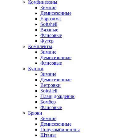
Комбинезоны
Зимние
Демисезонные
Еврозима
Softshell
Вязаные
Флисовые
Футер
Комплекты
Зимние
Демисезонные
Флисовые
Куртки
Зимние
Демисезонные
Ветровки
Softshell
Плащ-дождевик
Бомбер
Флисовые
Брюки
Зимние
Демисезонные
Полукомбинезоны
Штаны