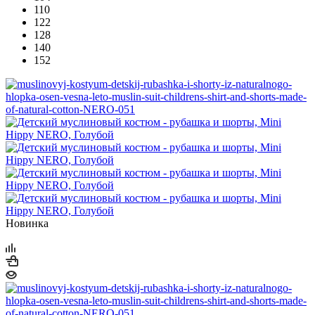
110
122
128
140
152
Новинка