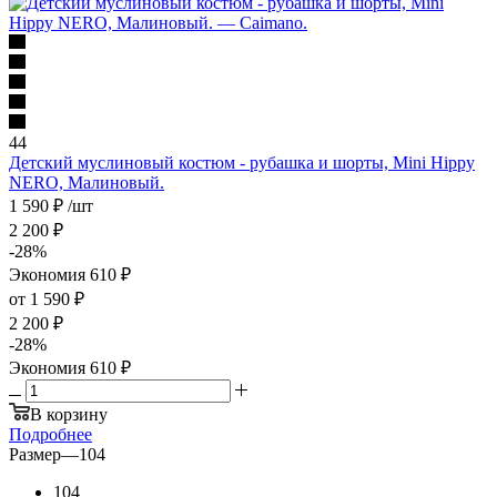
44
Детский муслиновый костюм - рубашка и шорты, Mini Hippy
NERO, Малиновый.
1 590
₽
/шт
2 200
₽
-
28
%
Экономия
610
₽
от
1 590 ₽
2 200 ₽
-
28
%
Экономия
610 ₽
В корзину
Подробнее
Размер
—
104
104