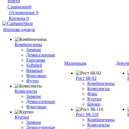
Войти
Сравнение
0
Отложенные
0
Корзина
0
Верхняя одежда
Комбинезоны
Зимние
Демисезонные
Еврозима
Мальчикам
Девоч
Softshell
Вязаные
Флисовые
Рост 68-92
Футер
Комбинезоны
Комплекты
Комплекты
Флис
Зимние
Куртки
Демисезонные
Брюки
Флисовые
Рост 98-110
Куртки
Комбинезоны
Зимние
Комплекты
Демисезонные