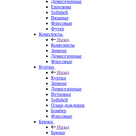
Демисезонные
Еврозима
Softshell
Вязаные
Флисовые
Футер
Комплекты
Назад
Комплекты
Зимние
Демисезонные
Флисовые
Куртки
Назад
Куртки
Зимние
Демисезонные
Ветровки
Softshell
Плащ-дождевик
Бомбер
Флисовые
Брюки
Назад
Брюки