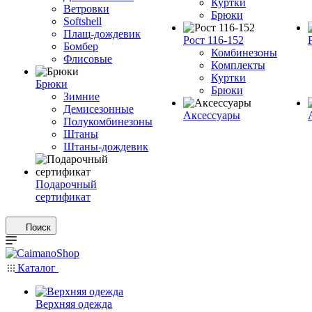
Куртки
Ветровки
Брюки
Softshell
Плащ-дождевик
Рост 116-152
Бомбер
Комбинезоны
Флисовые
Комплекты
Куртки
Брюки
Брюки
Зимние
Демисезонные
Аксессуары
Полукомбинезоны
Штаны
Штаны-дождевик
Подарочный
сертификат
Поиск
Каталог
Верхняя одежда