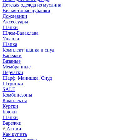
Детская одежда из муслина
Вельветовые рубашки
Дождевики
Аксессуары
Шапки
Шлем-Балаклава
Ушанка
Шапка
Комплект: шапка и снуд
Варежки
Вязаные
Мембранные
Перчатки
Шарф, Манишка, Снуд
Штрипки
SALE
Комбинезоны
Комплекты
Куртки
Брюки
Шапки
Варежки
Акции
Как купить
Условия оплаты