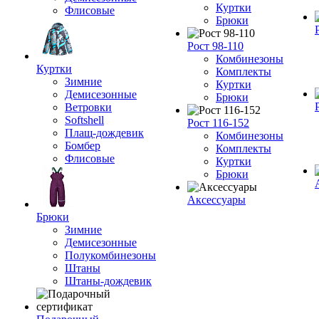
Куртки
Флисовые
Брюки
Рост 98-110
Комбинезоны
Куртки
Комплекты
Зимние
Куртки
Демисезонные
Брюки
Ветровки
Softshell
Рост 116-152
Плащ-дождевик
Комбинезоны
Бомбер
Комплекты
Флисовые
Куртки
Брюки
Аксессуары
Брюки
Зимние
Демисезонные
Полукомбинезоны
Штаны
Штаны-дождевик