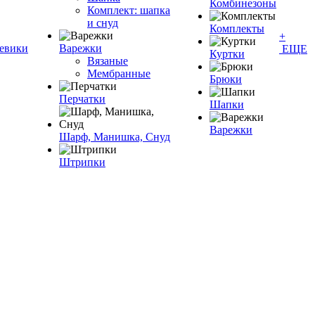
Комбинезоны
Комплект: шапка
и снуд
Комплекты
+
евики
Варежки
ЕЩЕ
Куртки
Вязаные
Мембранные
Брюки
Перчатки
Шапки
Варежки
Шарф, Манишка, Снуд
Штрипки