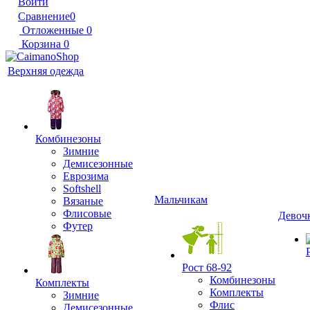
Войти
Сравнение
0
Отложенные
0
Корзина
0
Верхняя одежда
Комбинезоны
Зимние
Демисезонные
Еврозима
Softshell
Мальчикам
Вязаные
Флисовые
Девоч
Футер
Рост 68-92
Комбинезоны
Комплекты
Комплекты
Зимние
Флис
Демисезонные