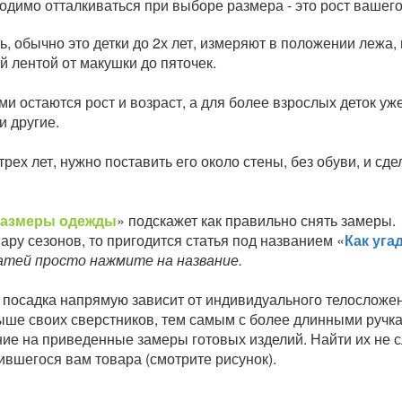
димо отталкиваться при выборе размера - это рост вашего
ь, обычно это детки до 2х лет, измеряют в положении леж
й лентой от макушки до пяточек.
и остаются рост и возраст, а для более взрослых деток у
и другие.
рех лет, нужно поставить его около стены, без обуви, и сде
размеры одежды
» подскажет как правильно снять замеры.
ару сезонов, то пригодится статья под названием «
Как уга
атей просто нажмите на название.
осадка напрямую зависит от индивидуального телосложени
о выше своих сверстников, тем самым с более длинными руч
е на приведенные замеры готовых изделий. Найти их не сл
ившегося вам товара (смотрите рисунок).