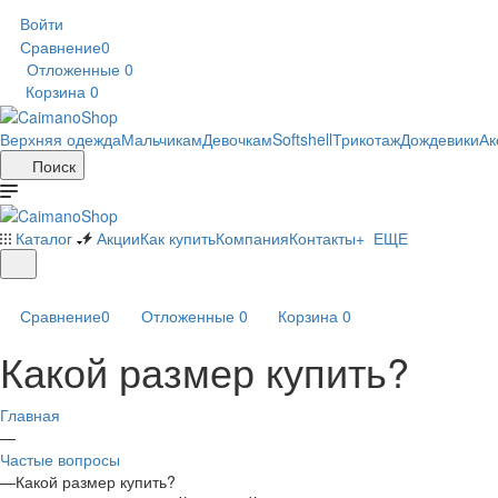
Войти
Сравнение
0
Отложенные
0
Корзина
0
Верхняя одежда
Мальчикам
Девочкам
Softshell
Трикотаж
Дождевики
Ак
Поиск
Каталог
Акции
Как купить
Компания
Контакты
+ ЕЩЕ
Сравнение
0
Отложенные
0
Корзина
0
Какой размер купить?
Главная
—
Частые вопросы
—
Какой размер купить?