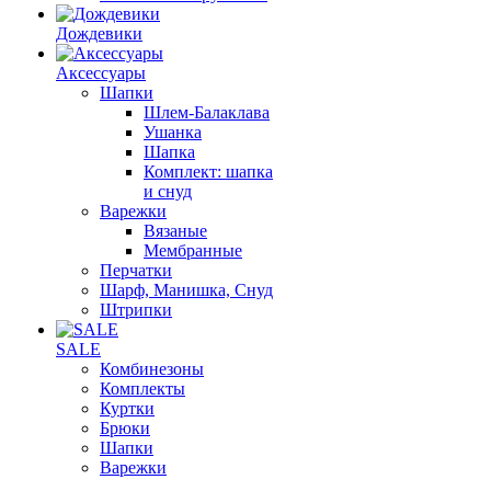
Дождевики
Аксессуары
Шапки
Шлем-Балаклава
Ушанка
Шапка
Комплект: шапка
и снуд
Варежки
Вязаные
Мембранные
Перчатки
Шарф, Манишка, Снуд
Штрипки
SALE
Комбинезоны
Комплекты
Куртки
Брюки
Шапки
Варежки