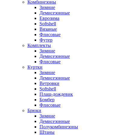
Комбинезоны
Зимние
Демисезонные
Еврозима
Softshell
Вязаные
Флисовые
Футер
Комплекты
Зимние
Демисезонные
Флисовые
Куртки
Зимние
Демисезонные
Ветровки
Softshell
Плащ-дождевик
Бомбер
Флисовые
Брюки
Зимние
Демисезонные
Полукомбинезоны
Штаны