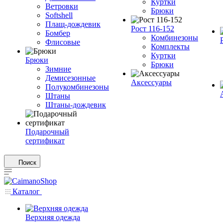
Куртки
Ветровки
Брюки
Softshell
Плащ-дождевик
Рост 116-152
Бомбер
Комбинезоны
Флисовые
Комплекты
Куртки
Брюки
Брюки
Зимние
Демисезонные
Аксессуары
Полукомбинезоны
Штаны
Штаны-дождевик
Подарочный
сертификат
Поиск
Каталог
Верхняя одежда