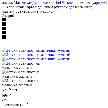
одежда
Мальчикам
Девочкам
Softshell
Дождевики
Аксессуары
SAL
—
Хлопковая кофта с длинным рукавом для мальчиков,
жёлтый 822726 принт `надписи`
Акция!
524
₽
/шт
699
₽
-
25
%
Экономия
175
₽