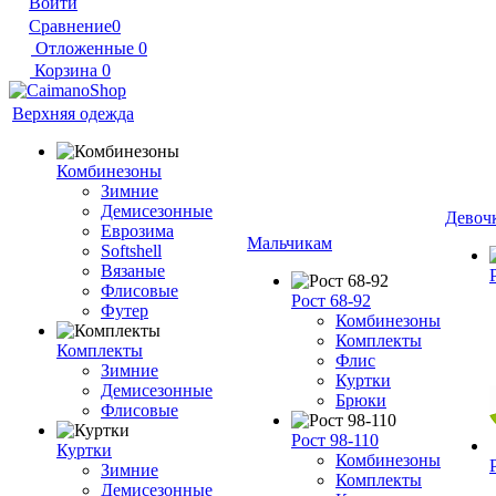
Войти
Сравнение
0
Отложенные
0
Корзина
0
Верхняя одежда
Комбинезоны
Зимние
Демисезонные
Девоч
Еврозима
Мальчикам
Softshell
Вязаные
Флисовые
Рост 68-92
Футер
Комбинезоны
Комплекты
Комплекты
Флис
Зимние
Куртки
Демисезонные
Брюки
Флисовые
Рост 98-110
Куртки
Комбинезоны
Зимние
Комплекты
Демисезонные