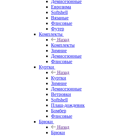
Демисезонные
Еврозима
Softshell
Вязаные
Флисовые
Футер
Комплекты
Назад
Комплекты
Зимние
Демисезонные
Флисовые
Куртки
Назад
Куртки
Зимние
Демисезонные
Ветровки
Softshell
Плащ-дождевик
Бомбер
Флисовые
Брюки
Назад
Брюки