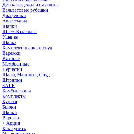
Детская одежда из муслина
Вельветовые рубашки
Дождевики
Аксессуары
Шапки
Шлем-Балаклава
Ушанка
Шапка
Комплект: шапка и снуд
Варежки
Вязаные
Мембранные
Перчатки
Шарф, Манишка, Снуд
Штрипки
SALE
Комбинезоны
Комплекты
Куртки
Брюки
Шапки
Варежки
Акции
Как купить
Условия оплаты