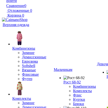
Войти
Сравнение
0
Отложенные
0
Корзина
0
Верхняя одежда
Комбинезоны
Зимние
Демисезонные
Еврозима
Девоч
Softshell
Мальчикам
Вязаные
Флисовые
Футер
Рост 68-92
Комбинезоны
Комплекты
Флис
Комплекты
Куртки
Зимние
Брюки
Демисезонные