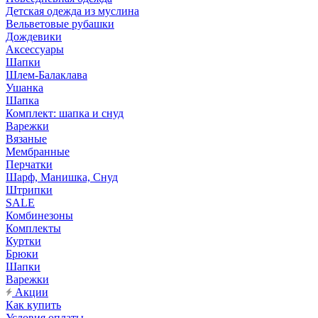
Детская одежда из муслина
Вельветовые рубашки
Дождевики
Аксессуары
Шапки
Шлем-Балаклава
Ушанка
Шапка
Комплект: шапка и снуд
Варежки
Вязаные
Мембранные
Перчатки
Шарф, Манишка, Снуд
Штрипки
SALE
Комбинезоны
Комплекты
Куртки
Брюки
Шапки
Варежки
Акции
Как купить
Условия оплаты