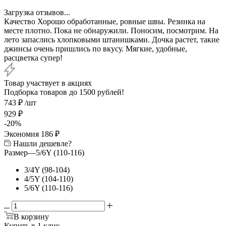
Загрузка отзывов...
Качество Хорошо обработанные, ровные швы. Резинка на
месте плотно.
Пока не обнаружили. Поносим, посмотрим.
На
лето запаслись хлопковыми штанишками. Дочка растет, такие
джинсы очень пришлись по вкусу. Мягкие, удобные,
расцветка супер!
Товар участвует в акциях
Подборка товаров до 1500 рублей!
743
₽
/шт
929
₽
-
20
%
Экономия
186
₽
Нашли дешевле?
Размер
—
5/6Y (110-116)
3/4Y (98-104)
4/5Y (104-110)
5/6Y (110-116)
В корзину
Купить в 1 клик