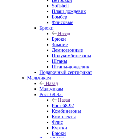
Ветровки
Softshell
Плащ-дождевик
Бомбер
Флисовые
Брюки
Назад
Брюки
Зимние
Демисезонные
Полукомбинезоны
Штаны
Штаны-дождевик
Подарочный сертификат
Мальчикам
Назад
Мальчикам
Рост 68-92
Назад
Рост 68-92
Комбинезоны
Комплекты
Флис
Куртки
Брюки