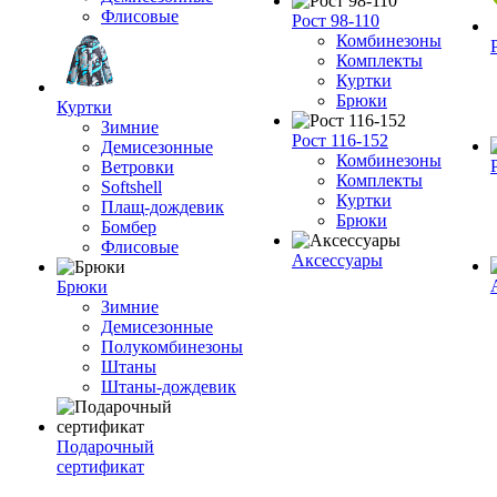
Флисовые
Рост 98-110
Комбинезоны
Комплекты
Куртки
Брюки
Куртки
Зимние
Рост 116-152
Демисезонные
Комбинезоны
Ветровки
Комплекты
Softshell
Куртки
Плащ-дождевик
Брюки
Бомбер
Флисовые
Аксессуары
Брюки
Зимние
Демисезонные
Полукомбинезоны
Штаны
Штаны-дождевик
Подарочный
сертификат