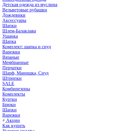
Детская одежда из муслина
Вельветовые рубашки
Дождевики
Аксессуары
Шапки
Шлем-Балаклава
Ушанка
Шапка
Комплект: шапка и снуд
Варежки
Вязаные
Мембранные
Перчатки
Шарф, Манишка, Снуд
Штрипки
SALE
Комбинезоны
Комплекты
Куртки
Брюки
Шапки
Варежки
Акции
Как купить
Условия оплаты