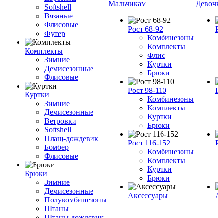
Мальчикам
Девоч
Softshell
Вязаные
Флисовые
Рост 68-92
Футер
Комбинезоны
Комплекты
Комплекты
Флис
Зимние
Куртки
Демисезонные
Брюки
Флисовые
Рост 98-110
Куртки
Комбинезоны
Зимние
Комплекты
Демисезонные
Куртки
Ветровки
Брюки
Softshell
Плащ-дождевик
Рост 116-152
Бомбер
Комбинезоны
Флисовые
Комплекты
Куртки
Брюки
Брюки
Зимние
Демисезонные
Аксессуары
Полукомбинезоны
Штаны
Штаны-дождевик