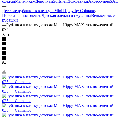
одежда
Мальчикам
Девочкам
Softshell
Дождевики
Аксессуары
SAL
—
Детские рубашки в клетку – Mini Hippy by Caimano
Повседневная одежда
Детская одежда из муслина
Вельветовые
рубашки
—
Рубашка в клетку детская Mini Hippy MAX, темно-зеленый
035
Хит
84