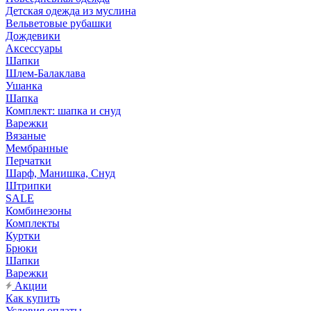
Детская одежда из муслина
Вельветовые рубашки
Дождевики
Аксессуары
Шапки
Шлем-Балаклава
Ушанка
Шапка
Комплект: шапка и снуд
Варежки
Вязаные
Мембранные
Перчатки
Шарф, Манишка, Снуд
Штрипки
SALE
Комбинезоны
Комплекты
Куртки
Брюки
Шапки
Варежки
Акции
Как купить
Условия оплаты