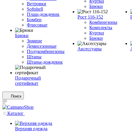
Куртки
Ветровки
Брюки
Softshell
Плащ-дождевик
Рост 116-152
Бомбер
Комбинезоны
Флисовые
Комплекты
Куртки
Брюки
Брюки
Зимние
Демисезонные
Аксессуары
Полукомбинезоны
Штаны
Штаны-дождевик
Подарочный
сертификат
Поиск
Каталог
Верхняя одежда