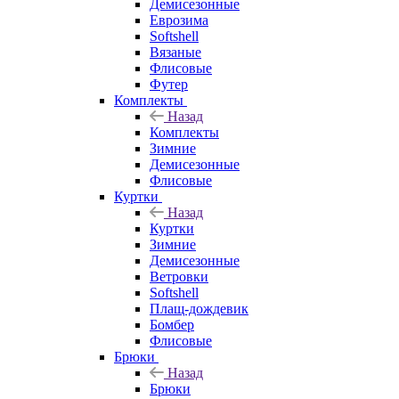
Демисезонные
Еврозима
Softshell
Вязаные
Флисовые
Футер
Комплекты
Назад
Комплекты
Зимние
Демисезонные
Флисовые
Куртки
Назад
Куртки
Зимние
Демисезонные
Ветровки
Softshell
Плащ-дождевик
Бомбер
Флисовые
Брюки
Назад
Брюки