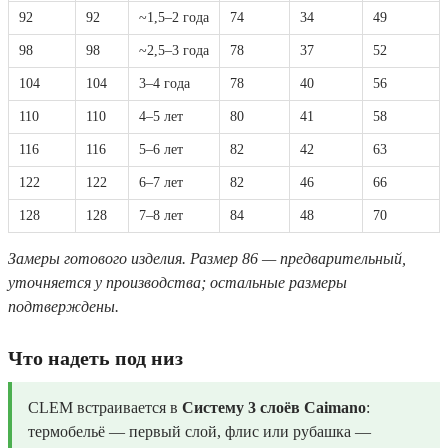
92
92
~1,5–2 года
74
34
49
98
98
~2,5–3 года
78
37
52
104
104
3–4 года
78
40
56
110
110
4–5 лет
80
41
58
116
116
5–6 лет
82
42
63
122
122
6–7 лет
82
46
66
128
128
7–8 лет
84
48
70
Замеры готового изделия. Размер 86 — предварительный,
уточняется у производства; остальные размеры
подтверждены.
Что надеть под низ
CLEM встраивается в
Систему 3 слоёв Caimano
:
термобельё — первый слой, флис или рубашка —