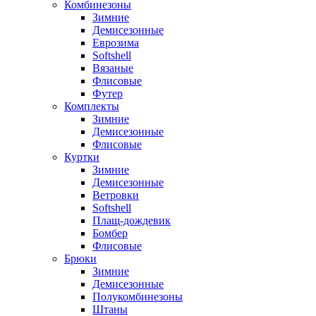
Комбинезоны
Зимние
Демисезонные
Еврозима
Softshell
Вязаные
Флисовые
Футер
Комплекты
Зимние
Демисезонные
Флисовые
Куртки
Зимние
Демисезонные
Ветровки
Softshell
Плащ-дождевик
Бомбер
Флисовые
Брюки
Зимние
Демисезонные
Полукомбинезоны
Штаны