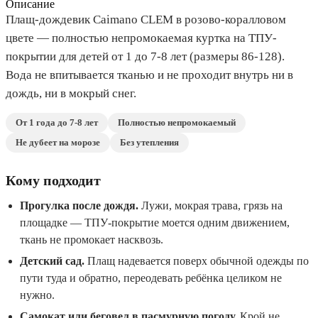
Описание
Плащ-дождевик Caimano CLEM в розово-коралловом
цвете — полностью непромокаемая куртка на ТПУ-
покрытии для детей от 1 до 7-8 лет (размеры 86-128).
Вода не впитывается тканью и не проходит внутрь ни в
дождь, ни в мокрый снег.
От 1 года до 7-8 лет
Полностью непромокаемый
Не дубеет на морозе
Без утепления
Кому подходит
Прогулка после дождя.
Лужи, мокрая трава, грязь на
площадке — ТПУ-покрытие моется одним движением,
ткань не промокает насквозь.
Детский сад.
Плащ надевается поверх обычной одежды по
пути туда и обратно, переодевать ребёнка целиком не
нужно.
Самокат или беговел в пасмурную погоду.
Крой не