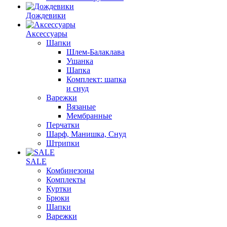
Дождевики
Аксессуары
Шапки
Шлем-Балаклава
Ушанка
Шапка
Комплект: шапка
и снуд
Варежки
Вязаные
Мембранные
Перчатки
Шарф, Манишка, Снуд
Штрипки
SALE
Комбинезоны
Комплекты
Куртки
Брюки
Шапки
Варежки