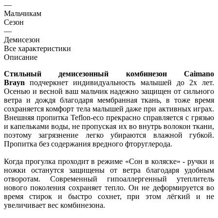
—
Мальчикам
Сезон
—
Демисезон
Все характеристики
Описание
Стильный демисезонный комбинезон Caimano
Brayn
подчеркнет индивидуальность малышей до 2х лет.
Осенью и весной ваш мальчик надежно защищен от сильного
ветра и дождя благодаря мембранная ткань, в тоже время
сохраняется комфорт тела малышей даже при активных играх.
Внешняя пропитка Teflon-eco прекрасно справляется с грязью
и капельками воды, не пропуская их во внутрь волокон ткани,
поэтому загрязнение легко убираются влажной губкой.
Пропитка без содержания вредного фторуглерода.
Когда прогулка проходит в режиме «Сон в коляске» - ручки и
ножки останутся защищены от ветра благодаря удобным
отворотам. Современный гипоаллергенный утеплитель
нового поколения сохраняет тепло. Он не деформируется во
время стирок и быстро сохнет, при этом лёгкий и не
увеличивает вес комбинезона.