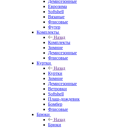
Демисезонные
Еврозима
Softshell
Вязаные
Флисовые
Футер
Комплекты
Назад
Комплекты
Зимние
Демисезонные
Флисовые
Куртки
Назад
Куртки
Зимние
Демисезонные
Ветровки
Softshell
Плащ-дождевик
Бомбер
Флисовые
Брюки
Назад
Брюки