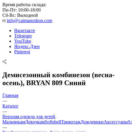
Время работы склада:
Пн-Пт: 10:00-18:00
Сб-Вс: Выходной
info@caimanoshop.com
Вконтакте
Telegram
YouTube
Яндекс.Дзен
Pinterest
Демисезонный комбинезон (весна-
осень), BRYAN 809 Синий
Главная
—
Каталог
—
Верхняя одежда для детей
Мальчикам
Девочкам
Softshell
Трикотаж
Дождевики
Аксессуары
S
—