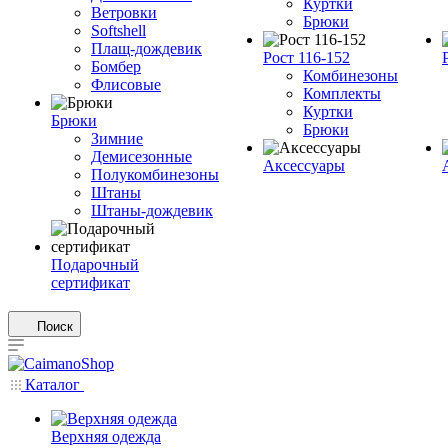
Куртки
Ветровки
Брюки
Softshell
Плащ-дождевик
Рост 116-152
Бомбер
Комбинезоны
Флисовые
Комплекты
Куртки
Брюки
Брюки
Зимние
Демисезонные
Аксессуары
Полукомбинезоны
Штаны
Штаны-дождевик
Подарочный
сертификат
Поиск
Каталог
Верхняя одежда