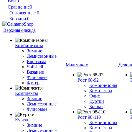
Войти
Сравнение
0
Отложенные
0
Корзина
0
Верхняя одежда
Комбинезоны
Зимние
Демисезонные
Еврозима
Мальчикам
Девоч
Softshell
Вязаные
Флисовые
Рост 68-92
Футер
Комбинезоны
Комплекты
Комплекты
Флис
Зимние
Куртки
Демисезонные
Брюки
Флисовые
Рост 98-110
Куртки
Комбинезоны
Зимние
Комплекты
Демисезонные