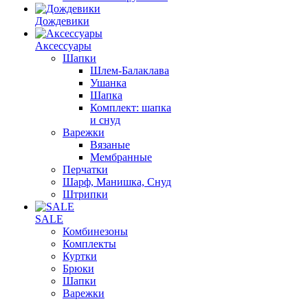
Дождевики
Аксессуары
Шапки
Шлем-Балаклава
Ушанка
Шапка
Комплект: шапка
и снуд
Варежки
Вязаные
Мембранные
Перчатки
Шарф, Манишка, Снуд
Штрипки
SALE
Комбинезоны
Комплекты
Куртки
Брюки
Шапки
Варежки