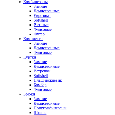
Комбинезоны
Зимние
Демисезонные
Еврозима
Softshell
Вязаные
Флисовые
Футер
Комплекты
Зимние
Демисезонные
Флисовые
Куртки
Зимние
Демисезонные
Ветровки
Softshell
Плащ-дождевик
Бомбер
Флисовые
Брюки
Зимние
Демисезонные
Полукомбинезоны
Штаны