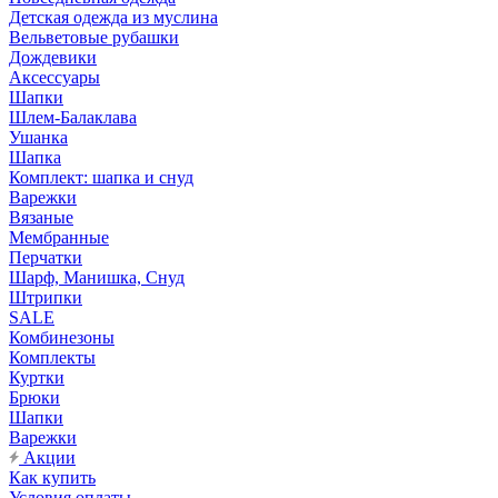
Детская одежда из муслина
Вельветовые рубашки
Дождевики
Аксессуары
Шапки
Шлем-Балаклава
Ушанка
Шапка
Комплект: шапка и снуд
Варежки
Вязаные
Мембранные
Перчатки
Шарф, Манишка, Снуд
Штрипки
SALE
Комбинезоны
Комплекты
Куртки
Брюки
Шапки
Варежки
Акции
Как купить
Условия оплаты