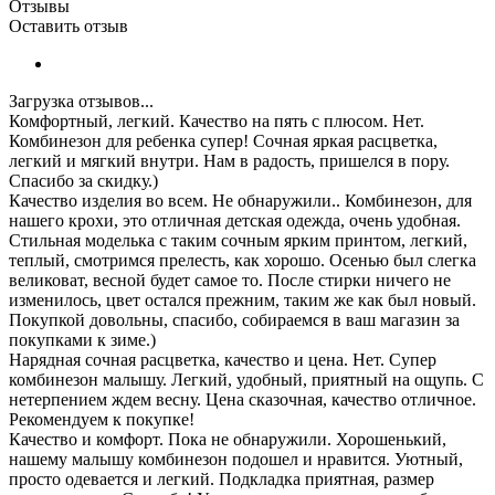
Отзывы
Оставить отзыв
Загрузка отзывов...
Комфортный, легкий. Качество на пять с плюсом.
Нет.
Комбинезон для ребенка супер! Сочная яркая расцветка,
легкий и мягкий внутри. Нам в радость, пришелся в пору.
Спасибо за скидку.)
Качество изделия во всем.
Не обнаружили..
Комбинезон, для
нашего крохи, это отличная детская одежда, очень удобная.
Стильная моделька с таким сочным ярким принтом, легкий,
теплый, смотримся прелесть, как хорошо. Осенью был слегка
великоват, весной будет самое то. После стирки ничего не
изменилось, цвет остался прежним, таким же как был новый.
Покупкой довольны, спасибо, собираемся в ваш магазин за
покупками к зиме.)
Нарядная сочная расцветка, качество и цена.
Нет.
Супер
комбинезон малышу. Легкий, удобный, приятный на ощупь. С
нетерпением ждем весну. Цена сказочная, качество отличное.
Рекомендуем к покупке!
Качество и комфорт.
Пока не обнаружили.
Хорошенький,
нашему малышу комбинезон подошел и нравится. Уютный,
просто одевается и легкий. Подкладка приятная, размер