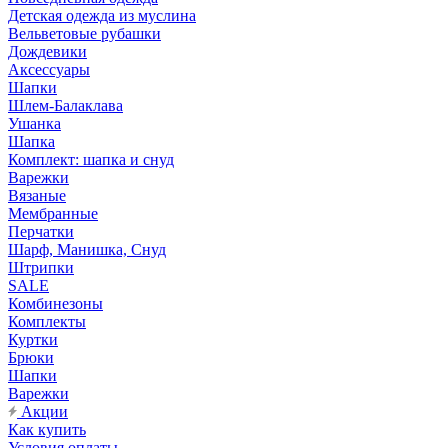
Детская одежда из муслина
Вельветовые рубашки
Дождевики
Аксессуары
Шапки
Шлем-Балаклава
Ушанка
Шапка
Комплект: шапка и снуд
Варежки
Вязаные
Мембранные
Перчатки
Шарф, Манишка, Снуд
Штрипки
SALE
Комбинезоны
Комплекты
Куртки
Брюки
Шапки
Варежки
Акции
Как купить
Условия оплаты