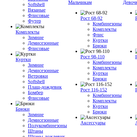
Мальчикам
Девоч
Softshell
Вязаные
Флисовые
Рост 68-92
Футер
Комбинезоны
Комплекты
Комплекты
Флис
Зимние
Куртки
Демисезонные
Брюки
Флисовые
Рост 98-110
Куртки
Комбинезоны
Зимние
Комплекты
Демисезонные
Куртки
Ветровки
Брюки
Softshell
Плащ-дождевик
Рост 116-152
Бомбер
Комбинезоны
Флисовые
Комплекты
Куртки
Брюки
Брюки
Зимние
Демисезонные
Аксессуары
Полукомбинезоны
Штаны
Штаны-дождевик