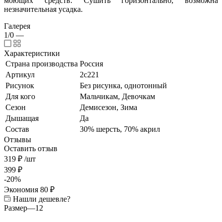
моющих средств. Сушить горизонтально, возможна
незначительная усадка.
Галерея
1/0
—
Характеристики
Страна производства
Россия
Артикул
2с221
Рисунок
Без рисунка, однотонный
Для кого
Мальчикам, Девочкам
Сезон
Демисезон, Зима
Дышащая
Да
Состав
30% шерсть, 70% акрил
Отзывы
Оставить отзыв
319
₽
/шт
399
₽
-
20
%
Экономия
80
₽
Нашли дешевле?
Размер
—
12