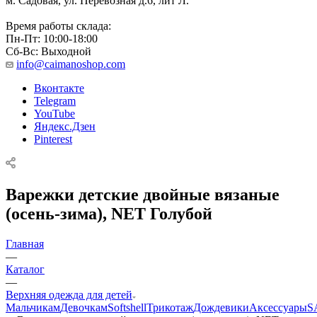
м. Садовая, ул. Перевозная д.6, лит Л.
Время работы склада:
Пн-Пт: 10:00-18:00
Сб-Вс: Выходной
info@caimanoshop.com
Вконтакте
Telegram
YouTube
Яндекс.Дзен
Pinterest
Варежки детские двойные вязаные
(осень-зима), NET Голубой
Главная
—
Каталог
—
Верхняя одежда для детей
Мальчикам
Девочкам
Softshell
Трикотаж
Дождевики
Аксессуары
S