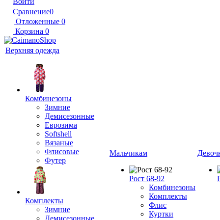
Войти
Сравнение
0
Отложенные
0
Корзина
0
Верхняя одежда
Комбинезоны
Зимние
Демисезонные
Еврозима
Softshell
Вязаные
Флисовые
Мальчикам
Девоч
Футер
Рост 68-92
Комбинезоны
Комплекты
Комплекты
Флис
Зимние
Куртки
Демисезонные