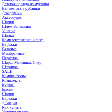
Детская одежда из муслина
Вельветовые рубашки
Дождевики
Аксессуары
Шапки
Шлем-Балаклава
Ушанка
Шапка
Комплект: шапка и снуд
Варежки
Вязаные
Мембранные
Перчатки
Шарф, Манишка, Снуд
Штрипки
SALE
Комбинезоны
Комплекты
Куртки
Брюки
Шапки
Варежки
Акции
Как купить
Условия оплаты