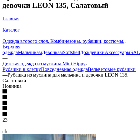
девочки LEON 135, Салатовый
Главная
—
Каталог
—
Одежда второго слоя. Комбинезоны, рубашки, костюмы.
Верхняя
одежда
Мальчикам
Девочкам
Softshell
Дождевики
Аксессуары
SAL
—
Детская одежда из муслина Mini Hippy
Рубашки в клетку
Повседневная одежда
Вельветовые рубашки
—
Рубашка из муслина для мальчика и девочки LEON 135,
Салатовый
Новинка
23