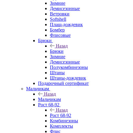
Зимние
Демисезонные
Ветровки
Softshell
Плащ-дождевик
Бомбер
Флисовые
Брюки
Назад
Брюки
Зимние
Демисезонные
Полукомбинезоны
Штаны
Штаны-дождевик
Подарочный сертификат
Мальчикам
Назад
Мальчикам
Рост 68-92
Назад
Рост 68-92
Комбинезоны
Комплекты
Флис