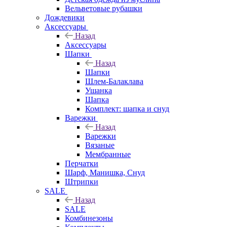
Вельветовые рубашки
Дождевики
Аксессуары
Назад
Аксессуары
Шапки
Назад
Шапки
Шлем-Балаклава
Ушанка
Шапка
Комплект: шапка и снуд
Варежки
Назад
Варежки
Вязаные
Мембранные
Перчатки
Шарф, Манишка, Снуд
Штрипки
SALE
Назад
SALE
Комбинезоны