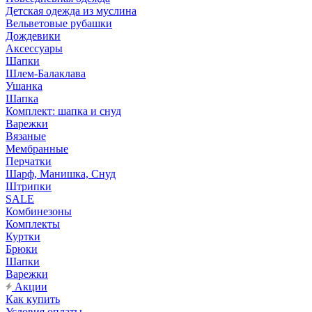
Детская одежда из муслина
Вельветовые рубашки
Дождевики
Аксессуары
Шапки
Шлем-Балаклава
Ушанка
Шапка
Комплект: шапка и снуд
Варежки
Вязаные
Мембранные
Перчатки
Шарф, Манишка, Снуд
Штрипки
SALE
Комбинезоны
Комплекты
Куртки
Брюки
Шапки
Варежки
Акции
Как купить
Условия оплаты