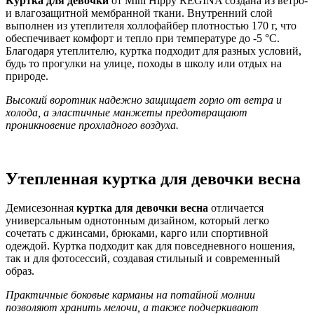
Куртка для девочки
от Mini Hippy REGINA создана из ветро-
и влагозащитной мембранной ткани. Внутренний слой
выполнен из утеплителя холлофайбер плотностью 170 г, что
обеспечивает комфорт и тепло при температуре до -5 °C.
Благодаря утеплителю, куртка подходит для разных условий,
будь то прогулки на улице, походы в школу или отдых на
природе.
Высокий воротник надежно защищает горло от ветра и
холода, а эластичные манжеты предотвращают
проникновение прохладного воздуха.
Утепленная куртка для девочки весна
Демисезонная
куртка для девочки весна
отличается
универсальным однотонным дизайном, который легко
сочетать с джинсами, брюками, карго или спортивной
одеждой. Куртка подходит как для повседневного ношения,
так и для фотосессий, создавая стильный и современный
образ.
Практичные боковые карманы на потайной молнии
позволяют хранить мелочи, а также подчеркивают