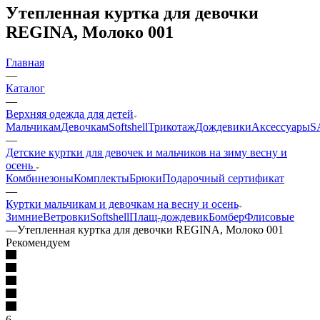
Утепленная куртка для девочки
REGINA, Молоко 001
Главная
—
Каталог
—
Верхняя одежда для детей
Мальчикам
Девочкам
Softshell
Трикотаж
Дождевики
Аксессуары
S
—
Детские куртки для девочек и мальчиков на зиму весну и
осень
Комбинезоны
Комплекты
Брюки
Подарочный сертификат
—
Куртки мальчикам и девочкам на весну и осень
Зимние
Ветровки
Softshell
Плащ-дождевик
Бомбер
Флисовые
—
Утепленная куртка для девочки REGINA, Молоко 001
Рекомендуем
6