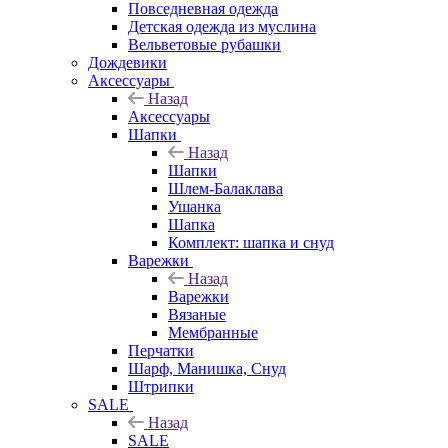
Повседневная одежда
Детская одежда из муслина
Вельветовые рубашки
Дождевики
Аксессуары
Назад
Аксессуары
Шапки
Назад
Шапки
Шлем-Балаклава
Ушанка
Шапка
Комплект: шапка и снуд
Варежки
Назад
Варежки
Вязаные
Мембранные
Перчатки
Шарф, Манишка, Снуд
Штрипки
SALE
Назад
SALE