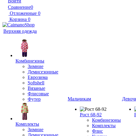
Войти
Сравнение
0
Отложенные
0
Корзина
0
Верхняя одежда
Комбинезоны
Зимние
Демисезонные
Еврозима
Softshell
Вязаные
Флисовые
Мальчикам
Девоч
Футер
Рост 68-92
Комбинезоны
Комплекты
Комплекты
Зимние
Флис
Демисезонные