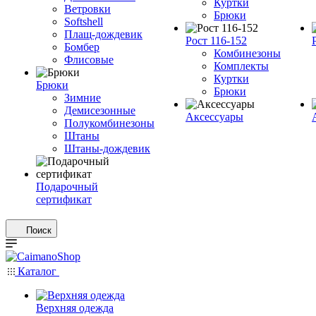
Куртки
Ветровки
Брюки
Softshell
Плащ-дождевик
Рост 116-152
Бомбер
Комбинезоны
Флисовые
Комплекты
Куртки
Брюки
Брюки
Зимние
Демисезонные
Аксессуары
Полукомбинезоны
Штаны
Штаны-дождевик
Подарочный
сертификат
Поиск
Каталог
Верхняя одежда