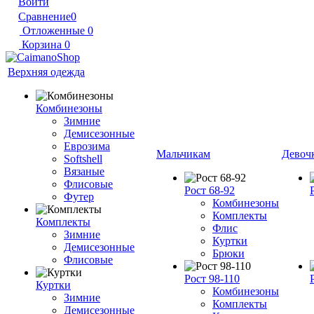
Войти
Сравнение
0
Отложенные
0
Корзина
0
Верхняя одежда
Комбинезоны
Зимние
Демисезонные
Еврозима
Мальчикам
Девоч
Softshell
Вязаные
Флисовые
Рост 68-92
Футер
Комбинезоны
Комплекты
Комплекты
Флис
Зимние
Куртки
Демисезонные
Брюки
Флисовые
Рост 98-110
Куртки
Комбинезоны
Зимние
Комплекты
Демисезонные