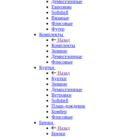
Демисезонные
Еврозима
Softshell
Вязаные
Флисовые
Футер
Комплекты
Назад
Комплекты
Зимние
Демисезонные
Флисовые
Куртки
Назад
Куртки
Зимние
Демисезонные
Ветровки
Softshell
Плащ-дождевик
Бомбер
Флисовые
Брюки
Назад
Брюки