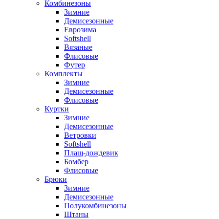
Комбинезоны
Зимние
Демисезонные
Еврозима
Softshell
Вязаные
Флисовые
Футер
Комплекты
Зимние
Демисезонные
Флисовые
Куртки
Зимние
Демисезонные
Ветровки
Softshell
Плащ-дождевик
Бомбер
Флисовые
Брюки
Зимние
Демисезонные
Полукомбинезоны
Штаны