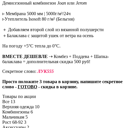
Демисезонный комбинезон
Joan
или
Jerom
▹ Мембрана 5000 мм | 5000г/м²/24ч
▹Утеплитель Isosoft 80 г/м² (Бельгия)
＋ Добавляем второй слой из вязанной полушерсти
＋Балаклава с защитой ушек от ветра на
осень
На погоду +5°С тепла до 0°С.
ВМЕСТЕ ДЕШЕВЛЕ
⇢ Комбез + Поддева + Шапка-
балаклава = дополнительная скидка 500 руб!
Секретное слово:
ЛУК555
Просто положите 3 товара в корзину, напишите секретное
слово -
ГОТОВО
- скидка в корзине.
Товары по акции
Все
13
Верхняя одежда
10
Комбинезоны
6
Мальчикам
5
Рост 68-92
3
Аксессуары
2