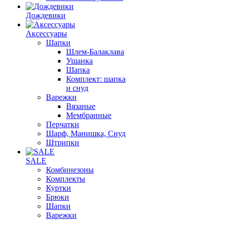
Дождевики
Аксессуары
Шапки
Шлем-Балаклава
Ушанка
Шапка
Комплект: шапка
и снуд
Варежки
Вязаные
Мембранные
Перчатки
Шарф, Манишка, Снуд
Штрипки
SALE
Комбинезоны
Комплекты
Куртки
Брюки
Шапки
Варежки