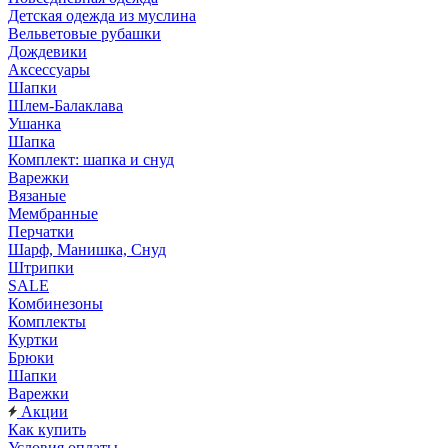
Детская одежда из муслина
Вельветовые рубашки
Дождевики
Аксессуары
Шапки
Шлем-Балаклава
Ушанка
Шапка
Комплект: шапка и снуд
Варежки
Вязаные
Мембранные
Перчатки
Шарф, Манишка, Снуд
Штрипки
SALE
Комбинезоны
Комплекты
Куртки
Брюки
Шапки
Варежки
Акции
Как купить
Условия оплаты