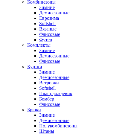
Комбинезоны
Зимние
Демисезонные
Еврозима
Softshell
Вязаные
Флисовые
Футер
Комплекты
Зимние
Демисезонные
Флисовые
Куртки
Зимние
Демисезонные
Ветровки
Softshell
Плащ-дождевик
Бомбер
Флисовые
Брюки
Зимние
Демисезонные
Полукомбинезоны
Штаны