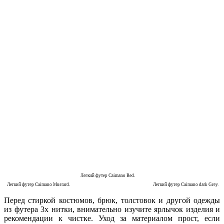
Легкий футер Caimano Red.
Легкий футер Caimano Mustard.
Легкий футер Caimano dark Grey.
Перед стиркой костюмов, брюк, толстовок и другой одежды
из футера 3х нитки, внимательно изучите ярлычок изделия и
рекомендации к чистке. Уход за материалом прост, если