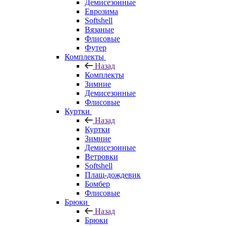
Демисезонные
Еврозима
Softshell
Вязаные
Флисовые
Футер
Комплекты
Назад
Комплекты
Зимние
Демисезонные
Флисовые
Куртки
Назад
Куртки
Зимние
Демисезонные
Ветровки
Softshell
Плащ-дождевик
Бомбер
Флисовые
Брюки
Назад
Брюки