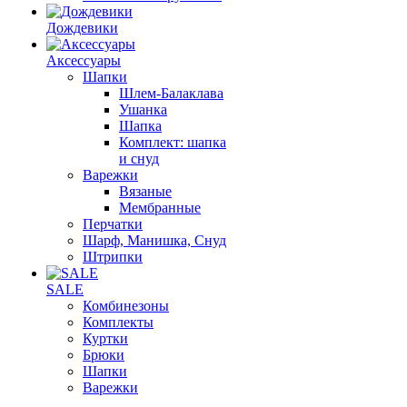
Дождевики
Аксессуары
Шапки
Шлем-Балаклава
Ушанка
Шапка
Комплект: шапка
и снуд
Варежки
Вязаные
Мембранные
Перчатки
Шарф, Манишка, Снуд
Штрипки
SALE
Комбинезоны
Комплекты
Куртки
Брюки
Шапки
Варежки