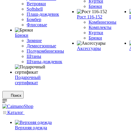
Куртки
Ветровки
Брюки
Softshell
Плащ-дождевик
Рост 116-152
Бомбер
Комбинезоны
Флисовые
Комплекты
Куртки
Брюки
Брюки
Зимние
Демисезонные
Аксессуары
Полукомбинезоны
Штаны
Штаны-дождевик
Подарочный
сертификат
Поиск
Каталог
Верхняя одежда