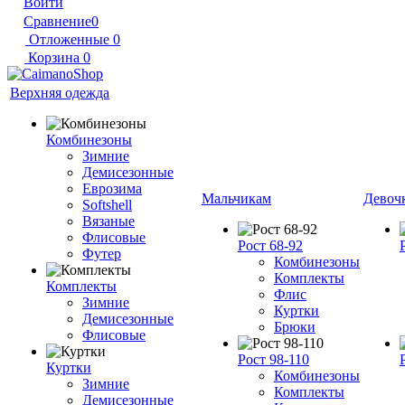
Войти
Сравнение
0
Отложенные
0
Корзина
0
Верхняя одежда
Комбинезоны
Зимние
Демисезонные
Еврозима
Мальчикам
Девоч
Softshell
Вязаные
Флисовые
Рост 68-92
Футер
Комбинезоны
Комплекты
Комплекты
Флис
Зимние
Куртки
Демисезонные
Брюки
Флисовые
Рост 98-110
Куртки
Комбинезоны
Зимние
Комплекты
Демисезонные