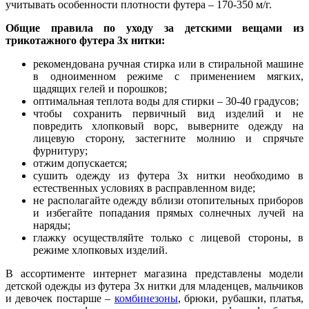
учитывать особенности плотности футера – 170-350 м/г.
Общие правила по уходу за детскими вещами из
трикотажного футера 3х нитки:
рекомендована ручная стирка или в стиральной машине
в одноименном режиме с применением мягких,
щадящих гелей и порошков;
оптимальная теплота воды для стирки – 30-40 градусов;
чтобы сохранить первичный вид изделий и не
повредить хлопковый ворс, выверните одежду на
лицевую сторону, застегните молнию и спрячьте
фурнитуру;
отжим допускается;
сушить одежду из футера 3х нитки необходимо в
естественных условиях в расправленном виде;
не располагайте одежду вблизи отопительных приборов
и избегайте попадания прямых солнечных лучей на
наряды;
глажку осуществляйте только с лицевой стороны, в
режиме хлопковых изделий.
В ассортименте интернет магазина представлены модели
детской одежды из футера 3х нитки для младенцев, мальчиков
и девочек постарше –
комбинезоны
, брюки, рубашки, платья,