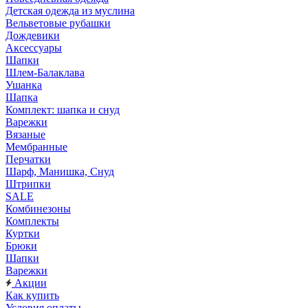
Детская одежда из муслина
Вельветовые рубашки
Дождевики
Аксессуары
Шапки
Шлем-Балаклава
Ушанка
Шапка
Комплект: шапка и снуд
Варежки
Вязаные
Мембранные
Перчатки
Шарф, Манишка, Снуд
Штрипки
SALE
Комбинезоны
Комплекты
Куртки
Брюки
Шапки
Варежки
Акции
Как купить
Условия оплаты