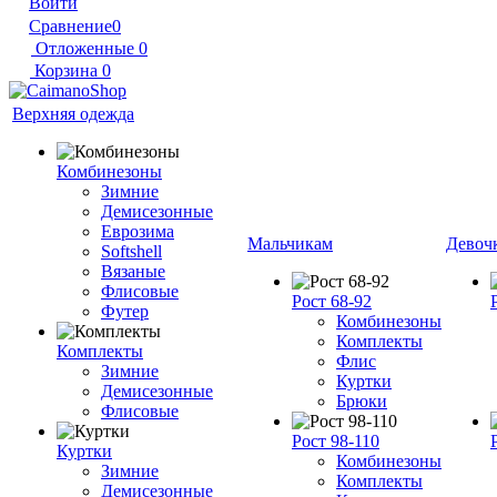
Войти
Сравнение
0
Отложенные
0
Корзина
0
Верхняя одежда
Комбинезоны
Зимние
Демисезонные
Еврозима
Мальчикам
Девоч
Softshell
Вязаные
Флисовые
Рост 68-92
Футер
Комбинезоны
Комплекты
Комплекты
Флис
Зимние
Куртки
Демисезонные
Брюки
Флисовые
Рост 98-110
Куртки
Комбинезоны
Зимние
Комплекты
Демисезонные