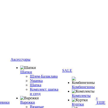
Аксессуары
SALE
Шапки
Шлем-Балаклава
Ушанка
Шапка
Комбинезоны
Комплект: шапка
и снуд
Комплекты
+
евики
Варежки
ЕЩЕ
Куртки
Вязаные