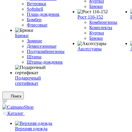
Куртки
Ветровки
Брюки
Softshell
Плащ-дождевик
Рост 116-152
Бомбер
Комбинезоны
Флисовые
Комплекты
Куртки
Брюки
Брюки
Зимние
Демисезонные
Аксессуары
Полукомбинезоны
Штаны
Штаны-дождевик
Подарочный
сертификат
Поиск
Каталог
Верхняя одежда