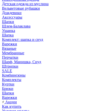
Детская одежда из муслина
Вельветовые рубашки
Дождевики
Аксессуары
Шапки
Шлем-Балаклава
Ушанка
Шапка
Комплект: шапка и снуд
Варежки
Вязаные
Мембранные
Перчатки
Шарф, Манишка, Снуд
Штрипки
SALE
Комбинезоны
Комплекты
Куртки
Брюки
Шапки
Варежки
Акции
Как купить
Условия оплаты