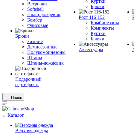
Куртки
Ветровки
Брюки
Softshell
Плащ-дождевик
Рост 116-152
Бомбер
Комбинезоны
Флисовые
Комплекты
Куртки
Брюки
Брюки
Зимние
Демисезонные
Аксессуары
Полукомбинезоны
Штаны
Штаны-дождевик
Подарочный
сертификат
Поиск
Каталог
Верхняя одежда