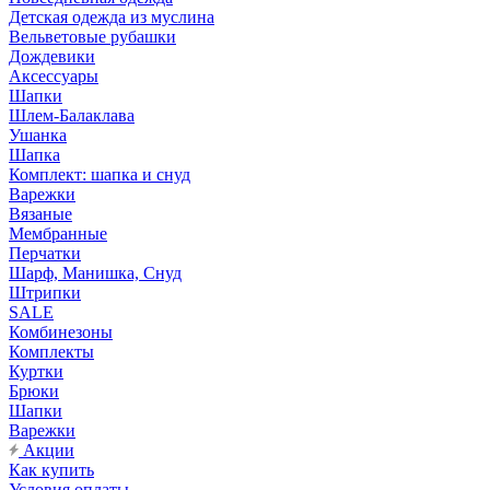
Детская одежда из муслина
Вельветовые рубашки
Дождевики
Аксессуары
Шапки
Шлем-Балаклава
Ушанка
Шапка
Комплект: шапка и снуд
Варежки
Вязаные
Мембранные
Перчатки
Шарф, Манишка, Снуд
Штрипки
SALE
Комбинезоны
Комплекты
Куртки
Брюки
Шапки
Варежки
Акции
Как купить
Условия оплаты