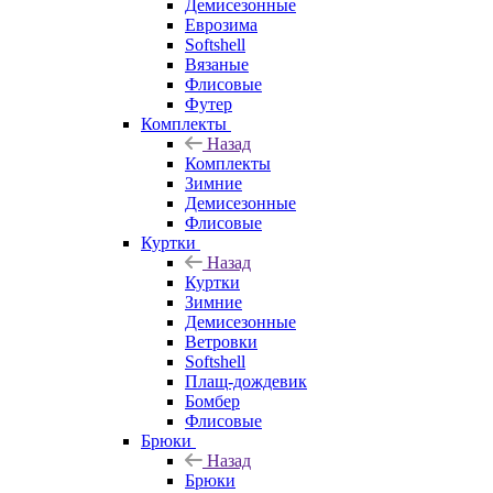
Демисезонные
Еврозима
Softshell
Вязаные
Флисовые
Футер
Комплекты
Назад
Комплекты
Зимние
Демисезонные
Флисовые
Куртки
Назад
Куртки
Зимние
Демисезонные
Ветровки
Softshell
Плащ-дождевик
Бомбер
Флисовые
Брюки
Назад
Брюки