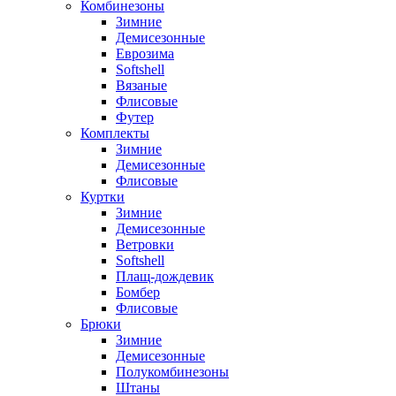
Комбинезоны
Зимние
Демисезонные
Еврозима
Softshell
Вязаные
Флисовые
Футер
Комплекты
Зимние
Демисезонные
Флисовые
Куртки
Зимние
Демисезонные
Ветровки
Softshell
Плащ-дождевик
Бомбер
Флисовые
Брюки
Зимние
Демисезонные
Полукомбинезоны
Штаны