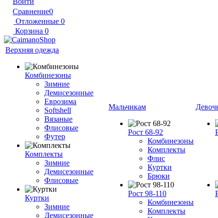
Войти
Сравнение
0
Отложенные
0
Корзина
0
Верхняя одежда
Комбинезоны
Зимние
Демисезонные
Еврозима
Мальчикам
Девоч
Softshell
Вязаные
Флисовые
Рост 68-92
Футер
Комбинезоны
Комплекты
Комплекты
Флис
Зимние
Куртки
Демисезонные
Брюки
Флисовые
Рост 98-110
Куртки
Комбинезоны
Зимние
Комплекты
Демисезонные