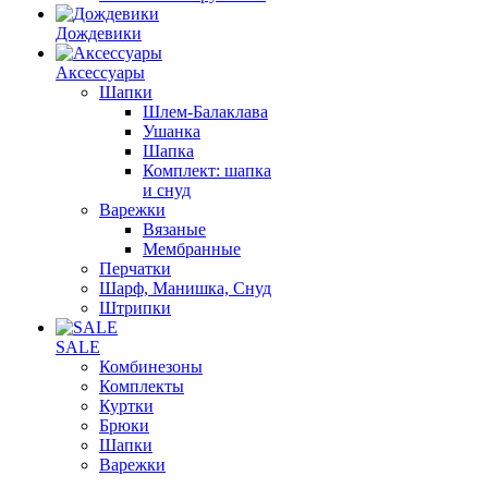
Дождевики
Аксессуары
Шапки
Шлем-Балаклава
Ушанка
Шапка
Комплект: шапка
и снуд
Варежки
Вязаные
Мембранные
Перчатки
Шарф, Манишка, Снуд
Штрипки
SALE
Комбинезоны
Комплекты
Куртки
Брюки
Шапки
Варежки