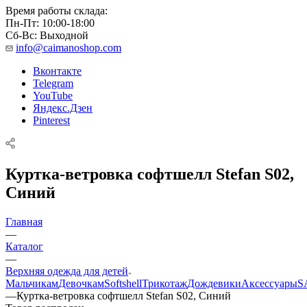
Время работы склада:
Пн-Пт: 10:00-18:00
Сб-Вс: Выходной
info@caimanoshop.com
Вконтакте
Telegram
YouTube
Яндекс.Дзен
Pinterest
Куртка-ветровка софтшелл Stefan S02,
Синий
Главная
—
Каталог
—
Верхняя одежда для детей
Мальчикам
Девочкам
Softshell
Трикотаж
Дождевики
Аксессуары
S
—
Куртка-ветровка софтшелл Stefan S02, Синий