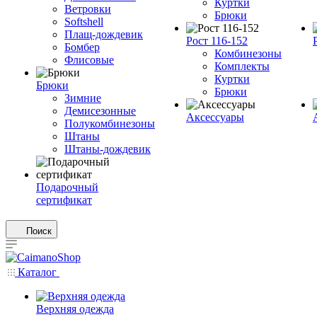
Куртки
Ветровки
Брюки
Softshell
Плащ-дождевик
Рост 116-152
Бомбер
Комбинезоны
Флисовые
Комплекты
Куртки
Брюки
Брюки
Зимние
Демисезонные
Аксессуары
Полукомбинезоны
Штаны
Штаны-дождевик
Подарочный
сертификат
Поиск
Каталог
Верхняя одежда