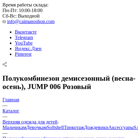
Время работы склада:
Пн-Пт: 10:00-18:00
Сб-Вс: Выходной
info@caimanoshop.com
Вконтакте
Telegram
YouTube
Яндекс.Дзен
Pinterest
Полукомбинезон демисезонный (весна-
осень), JUMP 006 Розовый
Главная
—
Каталог
—
Верхняя одежда для детей
Мальчикам
Девочкам
Softshell
Трикотаж
Дождевики
Аксессуары
S
—