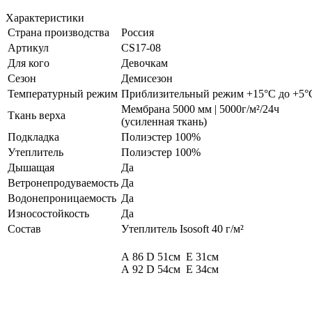
Характеристики
Страна производства
Россия
Артикул
CS17-08
Для кого
Девочкам
Сезон
Демисезон
Температурный режим
Приблизительный режим +15°С до +5°
Мембрана 5000 мм | 5000г/м²/24ч
Ткань верха
(усиленная ткань)
Подкладка
Полиэстер 100%
Утеплитель
Полиэстер 100%
Дышащая
Да
Ветронепродуваемость
Да
Водонепроницаемость
Да
Износостойкость
Да
Состав
Утеплитель Isosoft 40 г/м²
A 86 D 51см Е 31см
А 92 D 54см E 34см