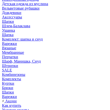
Детская одежда из муслина
Вельветовые рубашки
Дождевики
Аксессуары
Шапки
Шлем-Балаклава
Ушанка
Шапка
Комплект: шапка и снуд
Варежки
Вязаные
Мембранные
Перчатки
Шарф, Манишка, Снуд
Штрипки
SALE
Комбинезоны
Комплекты
Куртки
Брюки
Шапки
Варежки
Акции
Как купить
Условия оплаты