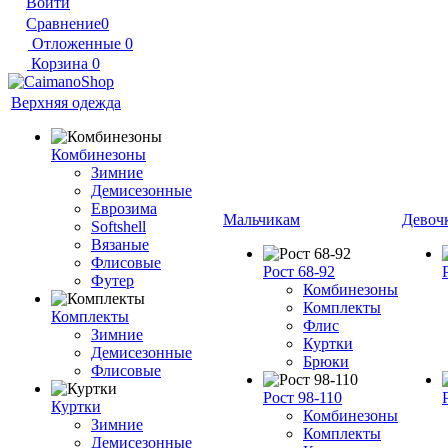
Войти
Сравнение
0
Отложенные
0
Корзина
0
Верхняя одежда
Комбинезоны
Зимние
Демисезонные
Еврозима
Мальчикам
Девоч
Softshell
Вязаные
Флисовые
Рост 68-92
Футер
Комбинезоны
Комплекты
Комплекты
Флис
Зимние
Куртки
Демисезонные
Брюки
Флисовые
Рост 98-110
Куртки
Комбинезоны
Зимние
Комплекты
Демисезонные