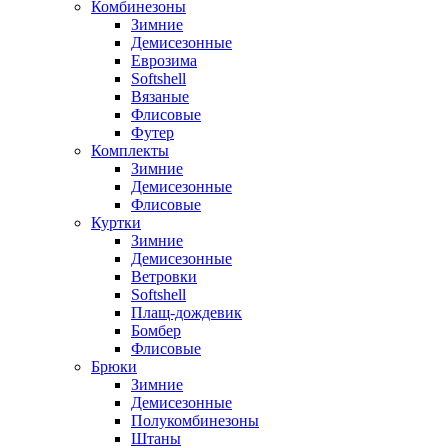
Комбинезоны
Зимние
Демисезонные
Еврозима
Softshell
Вязаные
Флисовые
Футер
Комплекты
Зимние
Демисезонные
Флисовые
Куртки
Зимние
Демисезонные
Ветровки
Softshell
Плащ-дождевик
Бомбер
Флисовые
Брюки
Зимние
Демисезонные
Полукомбинезоны
Штаны