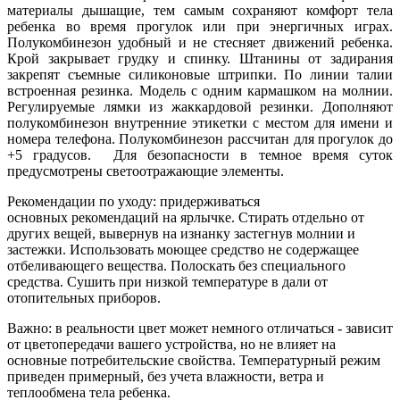
материалы дышащие, тем самым сохраняют комфорт тела
ребенка во время прогулок или при энергичных играх.
Полукомбинезон удобный и не стесняет движений ребенка.
Крой закрывает грудку и спинку. Штанины от задирания
закрепят съемные силиконовые штрипки. По линии талии
встроенная резинка. Модель с одним кармашком на молнии.
Регулируемые лямки из жаккардовой резинки. Дополняют
полукомбинезон внутренние этикетки с местом для имени и
номера телефона. Полукомбинезон рассчитан для прогулок до
+5 градусов. Для безопасности в темное время суток
предусмотрены светоотражающие элементы.
Рекомендации по уходу: придерживаться
основных рекомендаций на ярлычке. Стирать отдельно от
других вещей, вывернув на изнанку застегнув молнии и
застежки. Использовать моющее средство не содержащее
отбеливающего вещества. Полоскать без специального
средства. Сушить при низкой температуре в дали от
отопительных приборов.
Важно: в реальности цвет может немного отличаться - зависит
от цветопередачи вашего устройства, но не влияет на
основные потребительские свойства. Температурный режим
приведен примерный, без учета влажности, ветра и
теплообмена тела ребенка.