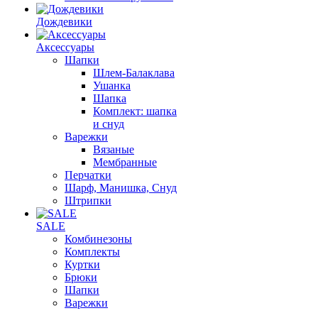
Дождевики
Аксессуары
Шапки
Шлем-Балаклава
Ушанка
Шапка
Комплект: шапка
и снуд
Варежки
Вязаные
Мембранные
Перчатки
Шарф, Манишка, Снуд
Штрипки
SALE
Комбинезоны
Комплекты
Куртки
Брюки
Шапки
Варежки