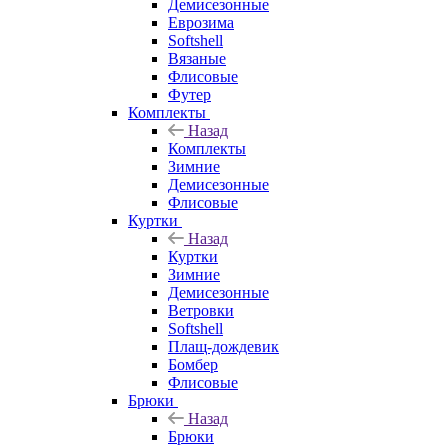
Демисезонные
Еврозима
Softshell
Вязаные
Флисовые
Футер
Комплекты
Назад
Комплекты
Зимние
Демисезонные
Флисовые
Куртки
Назад
Куртки
Зимние
Демисезонные
Ветровки
Softshell
Плащ-дождевик
Бомбер
Флисовые
Брюки
Назад
Брюки