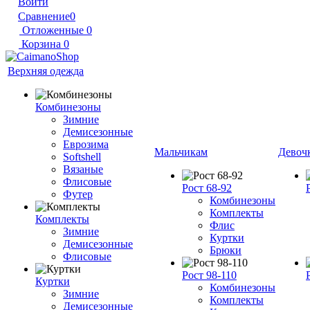
Войти
Сравнение
0
Отложенные
0
Корзина
0
Верхняя одежда
Комбинезоны
Зимние
Демисезонные
Еврозима
Мальчикам
Девоч
Softshell
Вязаные
Флисовые
Рост 68-92
Футер
Комбинезоны
Комплекты
Комплекты
Флис
Зимние
Куртки
Демисезонные
Брюки
Флисовые
Рост 98-110
Куртки
Комбинезоны
Зимние
Комплекты
Демисезонные