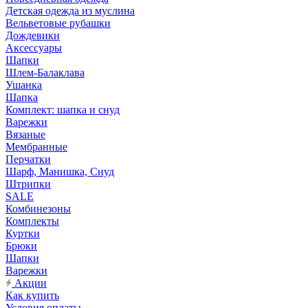
Детская одежда из муслина
Вельветовые рубашки
Дождевики
Аксессуары
Шапки
Шлем-Балаклава
Ушанка
Шапка
Комплект: шапка и снуд
Варежки
Вязаные
Мембранные
Перчатки
Шарф, Манишка, Снуд
Штрипки
SALE
Комбинезоны
Комплекты
Куртки
Брюки
Шапки
Варежки
Акции
Как купить
Условия оплаты