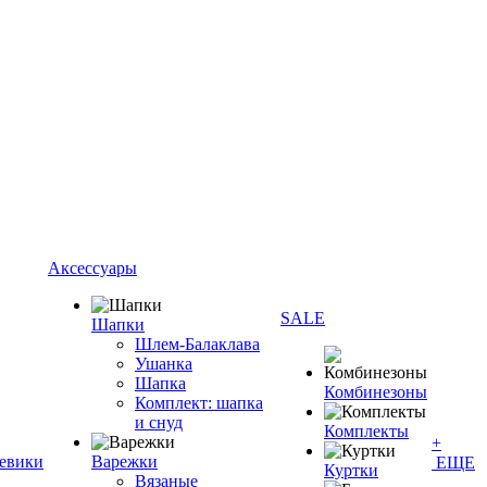
Аксессуары
SALE
Шапки
Шлем-Балаклава
Ушанка
Шапка
Комбинезоны
Комплект: шапка
и снуд
Комплекты
+
евики
Варежки
ЕЩЕ
Куртки
Вязаные