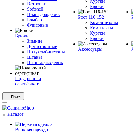
Куртки
Ветровки
Брюки
Softshell
Плащ-дождевик
Рост 116-152
Бомбер
Комбинезоны
Флисовые
Комплекты
Куртки
Брюки
Брюки
Зимние
Демисезонные
Аксессуары
Полукомбинезоны
Штаны
Штаны-дождевик
Подарочный
сертификат
Поиск
Каталог
Верхняя одежда