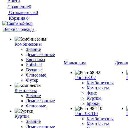
Войти
Сравнение
0
Отложенные
0
Корзина
0
Верхняя одежда
Комбинезоны
Зимние
Демисезонные
Еврозима
Мальчикам
Девоч
Softshell
Вязаные
Флисовые
Рост 68-92
Футер
Комбинезоны
Комплекты
Комплекты
Флис
Зимние
Куртки
Демисезонные
Брюки
Флисовые
Рост 98-110
Куртки
Комбинезоны
Зимние
Комплекты
Демисезонные