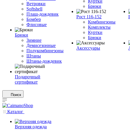
Куртки
Ветровки
Брюки
Softshell
Плащ-дождевик
Рост 116-152
Бомбер
Комбинезоны
Флисовые
Комплекты
Куртки
Брюки
Брюки
Зимние
Демисезонные
Аксессуары
Полукомбинезоны
Штаны
Штаны-дождевик
Подарочный
сертификат
Поиск
Каталог
Верхняя одежда