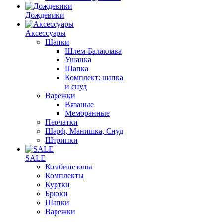
Дождевики
Аксессуары
Шапки
Шлем-Балаклава
Ушанка
Шапка
Комплект: шапка
и снуд
Варежки
Вязаные
Мембранные
Перчатки
Шарф, Манишка, Снуд
Штрипки
SALE
Комбинезоны
Комплекты
Куртки
Брюки
Шапки
Варежки