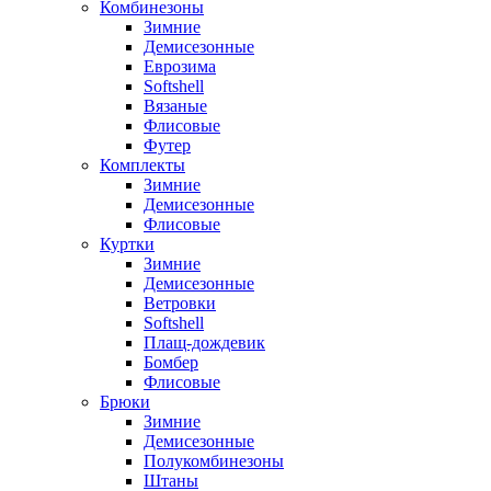
Комбинезоны
Зимние
Демисезонные
Еврозима
Softshell
Вязаные
Флисовые
Футер
Комплекты
Зимние
Демисезонные
Флисовые
Куртки
Зимние
Демисезонные
Ветровки
Softshell
Плащ-дождевик
Бомбер
Флисовые
Брюки
Зимние
Демисезонные
Полукомбинезоны
Штаны