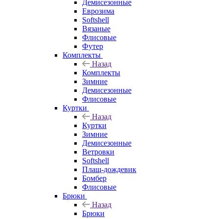
Демисезонные
Еврозима
Softshell
Вязаные
Флисовые
Футер
Комплекты
Назад
Комплекты
Зимние
Демисезонные
Флисовые
Куртки
Назад
Куртки
Зимние
Демисезонные
Ветровки
Softshell
Плащ-дождевик
Бомбер
Флисовые
Брюки
Назад
Брюки