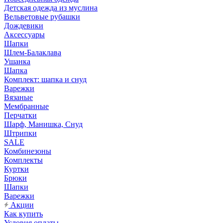
Детская одежда из муслина
Вельветовые рубашки
Дождевики
Аксессуары
Шапки
Шлем-Балаклава
Ушанка
Шапка
Комплект: шапка и снуд
Варежки
Вязаные
Мембранные
Перчатки
Шарф, Манишка, Снуд
Штрипки
SALE
Комбинезоны
Комплекты
Куртки
Брюки
Шапки
Варежки
Акции
Как купить
Условия оплаты