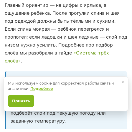
Главный ориентир — не цифры с ярлыка, а
ощущение ребёнка. После прогулки спина и шея
под одеждой должны быть тёплыми и сухими.
Если спина мокрая — ребёнок перегрелся и
пропотел; если ладошки и шея ледяные — слой под
низом нужно усилить. Подробнее про подбор
слоёв мы разобрали в гайде
«Система трёх
слоёв»
.
Проверьте по своей погоде
×
Мы используем cookie для корректной работы сайта и
Таблица выше даёт ориентиры, но реальный
аналитики.
Подробнее
комфорт зависит от ветра, осадков, возраста
Принять
и активности ребёнка. Калькулятор Caimano
подберёт слои под текущую погоду или
заданную температуру.