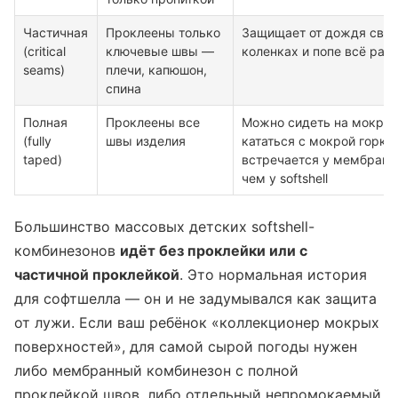
Частичная
Проклеены только
Защищает от дождя свер
(critical
ключевые швы —
коленках и попе всё рав
seams)
плечи, капюшон,
спина
Полная
Проклеены все
Можно сидеть на мокрой
(fully
швы изделия
кататься с мокрой горки
taped)
встречается у мембранн
чем у softshell
Большинство массовых детских softshell-
комбинезонов
идёт без проклейки или с
частичной проклейкой
. Это нормальная история
для софтшелла — он и не задумывался как защита
от лужи. Если ваш ребёнок «коллекционер мокрых
поверхностей», для самой сырой погоды нужен
либо мембранный комбинезон с полной
проклейкой швов, либо отдельный непромокаемый