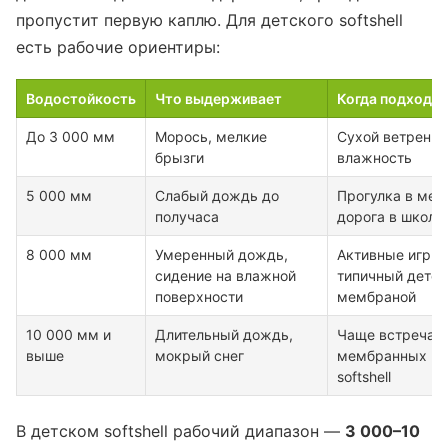
пропустит первую каплю. Для детского softshell
есть рабочие ориентиры:
Водостойкость
Что выдерживает
Когда подходит
До 3 000 мм
Морось, мелкие
Сухой ветреный
брызги
влажность
5 000 мм
Слабый дождь до
Прогулка в меж
получаса
дорога в школу
8 000 мм
Умеренный дождь,
Активные игры 
сидение на влажной
типичный детски
поверхности
мембраной
10 000 мм и
Длительный дождь,
Чаще встречает
выше
мокрый снег
мембранных мо
softshell
В детском softshell рабочий диапазон —
3 000–10