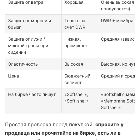
Защита от ветра
Хорошая
Очень высокая (
продувается)
Защита от мороси и
Только за
DWR + мембрана
брызг
счёт DWR
Защита от лужи /
Низкая,
Средняя (зависит
мокрой травы при
промокает
сидении
Эластичность
Высокая
Высокая, но чуть
Цена
Бюджетный
Средний и средни
сегмент
На бирке часто пишут
«Softshell»,
«Softshell с мемб
«Soft-shell»
«Membrane Softshe
Softshell»
Простая проверка перед покупкой:
спросите у
продавца или прочитайте на бирке, есть ли в