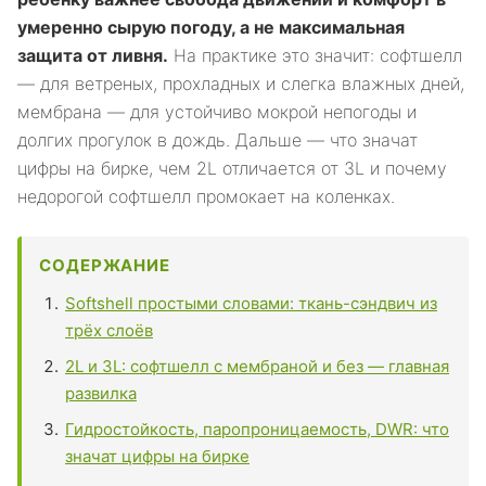
умеренно сырую погоду, а не максимальная
защита от ливня.
На практике это значит: софтшелл
— для ветреных, прохладных и слегка влажных дней,
мембрана — для устойчиво мокрой непогоды и
долгих прогулок в дождь. Дальше — что значат
цифры на бирке, чем 2L отличается от 3L и почему
недорогой софтшелл промокает на коленках.
СОДЕРЖАНИЕ
Softshell простыми словами: ткань-сэндвич из
трёх слоёв
2L и 3L: софтшелл с мембраной и без — главная
развилка
Гидростойкость, паропроницаемость, DWR: что
значат цифры на бирке