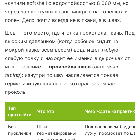
«купили softshell с водостойкостью 8 000 мм, но
через час прогулки штаны мокрые на коленках и
попе». Дело почти всегда не в ткани, а в швах.
Шов — это место, где иголка проколола ткань. Под
высоким давлением (когда ребёнок сидит на
мокрой лавке всем весом) вода ищет любую
слабую точку и находит её именно в дырочках от
иглы. Решение —
проклейка швов
(англ.
seam
taping
): изнутри по шву наклеивается тонкая
герметизирующая лента, которая закрывает
проколы.
Тип
Что это
Чего ждать на практике
проклейки
Без
Швы
Под давлением (сидение,
проклейки
герметизированы
лужу) промокает по шва
только пропиткой