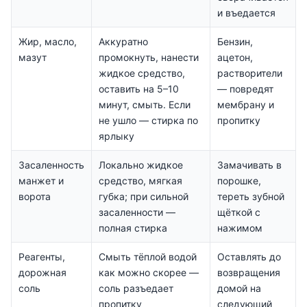
и въедается
Жир, масло,
Аккуратно
Бензин,
мазут
промокнуть, нанести
ацетон,
жидкое средство,
растворители
оставить на 5–10
— повредят
минут, смыть. Если
мембрану и
не ушло — стирка по
пропитку
ярлыку
Засаленность
Локально жидкое
Замачивать в
манжет и
средство, мягкая
порошке,
ворота
губка; при сильной
тереть зубной
засаленности —
щёткой с
полная стирка
нажимом
Реагенты,
Смыть тёплой водой
Оставлять до
дорожная
как можно скорее —
возвращения
соль
соль разъедает
домой на
пропитку
следующий