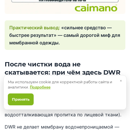
«сильнее средство —
быстрее результат» — самый дорогой миф для
мембранной одежды.
После чистки вода не
скатывается: при чём здесь DWR
×
Мы используем cookie для корректной работы сайта и
Частая жалоба родителей: «постирали комбинезон
аналитики.
Подробнее
— он стал промокать». В большинстве случаев
мембрана внутри цела, а проблема — в верхнем
Принять
слое и DWR (durable water repellent,
водоотталкивающая пропитка по лицевой ткани).
DWR не делает мембрану водонепроницаемой —