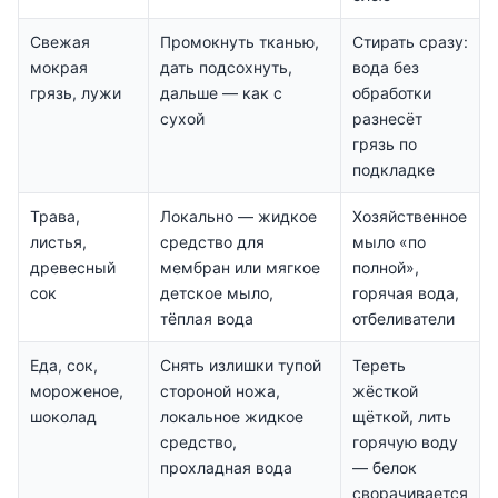
Свежая
Промокнуть тканью,
Стирать сразу:
мокрая
дать подсохнуть,
вода без
грязь, лужи
дальше — как с
обработки
сухой
разнесёт
грязь по
подкладке
Трава,
Локально — жидкое
Хозяйственное
листья,
средство для
мыло «по
древесный
мембран или мягкое
полной»,
сок
детское мыло,
горячая вода,
тёплая вода
отбеливатели
Еда, сок,
Снять излишки тупой
Тереть
мороженое,
стороной ножа,
жёсткой
шоколад
локальное жидкое
щёткой, лить
средство,
горячую воду
прохладная вода
— белок
сворачивается