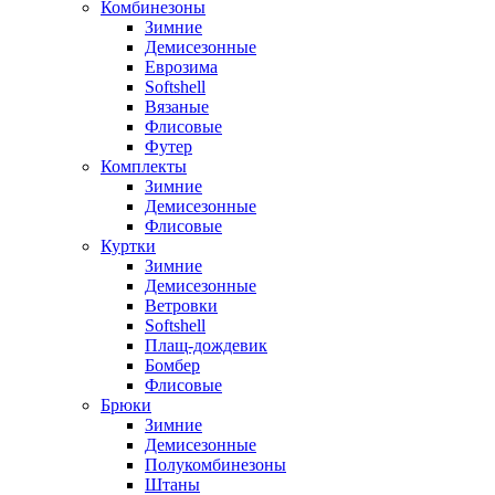
Комбинезоны
Зимние
Демисезонные
Еврозима
Softshell
Вязаные
Флисовые
Футер
Комплекты
Зимние
Демисезонные
Флисовые
Куртки
Зимние
Демисезонные
Ветровки
Softshell
Плащ-дождевик
Бомбер
Флисовые
Брюки
Зимние
Демисезонные
Полукомбинезоны
Штаны