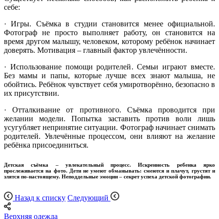
себе:
· Игры. Съёмка в студии становится менее официальной.
Фотограф не просто выполняет работу, он становится на
время другом малышу, человеком, которому ребёнок начинает
доверять. Мотивация – главный фактор увлечённости.
· Использование помощи родителей. Семьи играют вместе.
Без мамы и папы, которые лучше всех знают малыша, не
обойтись. Ребёнок чувствует себя умиротворённо, безопасно в
их присутствии.
· Отталкивание от противного. Съёмка проводится при
желании модели. Попытка заставить против воли лишь
усугубляет непринятие ситуации. Фотограф начинает снимать
родителей. Увлечённые процессом, они влияют на желание
ребёнка присоединиться.
Детская съёмка – увлекательный процесс. Искренность ребенка ярко
прослеживается на фото. Дети не умеют обманывать: смеются и плачут, грустят и
злятся по-настоящему. Неподдельные эмоции – секрет успеха детской фотографии.
Назад к списку
Следующий
Верхняя одежда