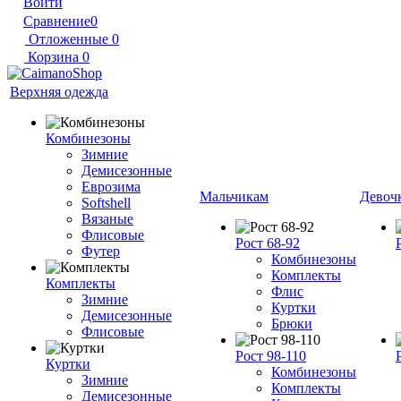
Войти
Сравнение
0
Отложенные
0
Корзина
0
Верхняя одежда
Комбинезоны
Зимние
Демисезонные
Еврозима
Мальчикам
Девоч
Softshell
Вязаные
Флисовые
Рост 68-92
Футер
Комбинезоны
Комплекты
Комплекты
Флис
Зимние
Куртки
Демисезонные
Брюки
Флисовые
Рост 98-110
Куртки
Комбинезоны
Зимние
Комплекты
Демисезонные