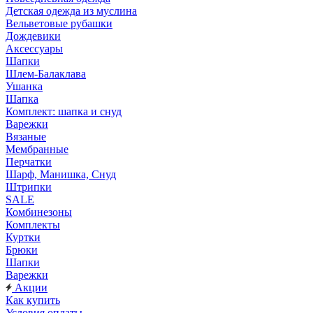
Детская одежда из муслина
Вельветовые рубашки
Дождевики
Аксессуары
Шапки
Шлем-Балаклава
Ушанка
Шапка
Комплект: шапка и снуд
Варежки
Вязаные
Мембранные
Перчатки
Шарф, Манишка, Снуд
Штрипки
SALE
Комбинезоны
Комплекты
Куртки
Брюки
Шапки
Варежки
Акции
Как купить
Условия оплаты