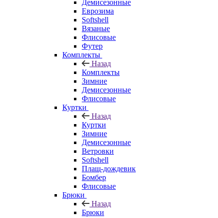
Демисезонные
Еврозима
Softshell
Вязаные
Флисовые
Футер
Комплекты
Назад
Комплекты
Зимние
Демисезонные
Флисовые
Куртки
Назад
Куртки
Зимние
Демисезонные
Ветровки
Softshell
Плащ-дождевик
Бомбер
Флисовые
Брюки
Назад
Брюки