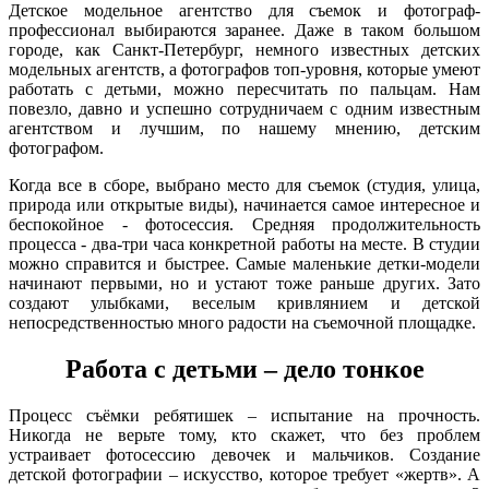
Детское модельное агентство для съемок и фотограф-
профессионал выбираются заранее. Даже в таком большом
городе, как Санкт-Петербург, немного известных детских
модельных агентств, а фотографов топ-уровня, которые умеют
работать с детьми, можно пересчитать по пальцам. Нам
повезло, давно и успешно сотрудничаем с одним известным
агентством и лучшим, по нашему мнению, детским
фотографом.
Когда все в сборе, выбрано место для съемок (студия, улица,
природа или открытые виды), начинается самое интересное и
беспокойное - фотосессия. Средняя продолжительность
процесса - два-три часа конкретной работы на месте. В студии
можно справится и быстрее. Самые маленькие детки-модели
начинают первыми, но и устают тоже раньше других. Зато
создают улыбками, веселым кривлянием и детской
непосредственностью много радости на съемочной площадке.
Работа с детьми – дело тонкое
Процесс съёмки ребятишек – испытание на прочность.
Никогда не верьте тому, кто скажет, что без проблем
устраивает фотосессию девочек и мальчиков. Создание
детской фотографии – искусство, которое требует «жертв». А