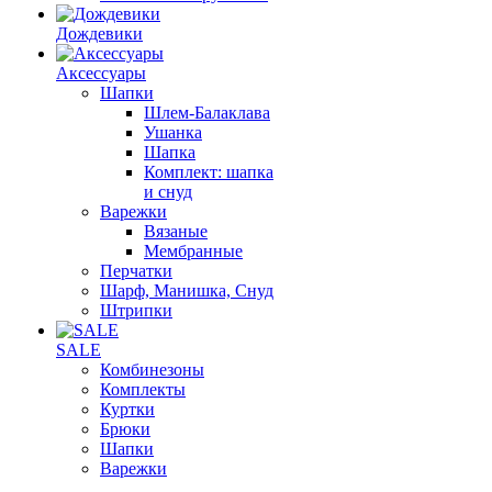
Дождевики
Аксессуары
Шапки
Шлем-Балаклава
Ушанка
Шапка
Комплект: шапка
и снуд
Варежки
Вязаные
Мембранные
Перчатки
Шарф, Манишка, Снуд
Штрипки
SALE
Комбинезоны
Комплекты
Куртки
Брюки
Шапки
Варежки