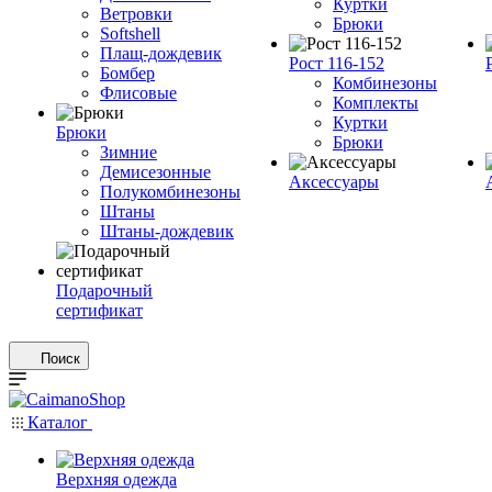
Куртки
Ветровки
Брюки
Softshell
Плащ-дождевик
Рост 116-152
Бомбер
Комбинезоны
Флисовые
Комплекты
Куртки
Брюки
Брюки
Зимние
Демисезонные
Аксессуары
Полукомбинезоны
Штаны
Штаны-дождевик
Подарочный
сертификат
Поиск
Каталог
Верхняя одежда