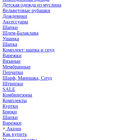
Детская одежда из муслина
Вельветовые рубашки
Дождевики
Аксессуары
Шапки
Шлем-Балаклава
Ушанка
Шапка
Комплект: шапка и снуд
Варежки
Вязаные
Мембранные
Перчатки
Шарф, Манишка, Снуд
Штрипки
SALE
Комбинезоны
Комплекты
Куртки
Брюки
Шапки
Варежки
Акции
Как купить
Условия оплаты