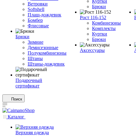
Куртки
Ветровки
Брюки
Softshell
Плащ-дождевик
Рост 116-152
Бомбер
Комбинезоны
Флисовые
Комплекты
Куртки
Брюки
Брюки
Зимние
Демисезонные
Аксессуары
Полукомбинезоны
Штаны
Штаны-дождевик
Подарочный
сертификат
Поиск
Каталог
Верхняя одежда