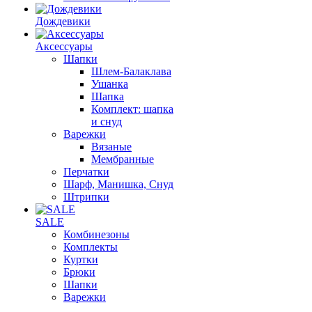
Дождевики
Аксессуары
Шапки
Шлем-Балаклава
Ушанка
Шапка
Комплект: шапка
и снуд
Варежки
Вязаные
Мембранные
Перчатки
Шарф, Манишка, Снуд
Штрипки
SALE
Комбинезоны
Комплекты
Куртки
Брюки
Шапки
Варежки