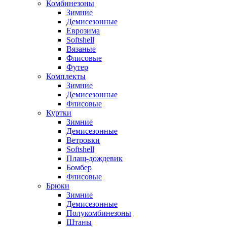
Комбинезоны
Зимние
Демисезонные
Еврозима
Softshell
Вязаные
Флисовые
Футер
Комплекты
Зимние
Демисезонные
Флисовые
Куртки
Зимние
Демисезонные
Ветровки
Softshell
Плащ-дождевик
Бомбер
Флисовые
Брюки
Зимние
Демисезонные
Полукомбинезоны
Штаны