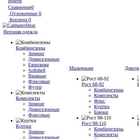
Войти
Сравнение
0
Отложенные
0
Корзина
0
Верхняя одежда
Комбинезоны
Зимние
Демисезонные
Еврозима
Мальчикам
Девоч
Softshell
Вязаные
Флисовые
Рост 68-92
Футер
Комбинезоны
Комплекты
Комплекты
Флис
Зимние
Куртки
Демисезонные
Брюки
Флисовые
Рост 98-110
Куртки
Комбинезоны
Зимние
Комплекты
Демисезонные