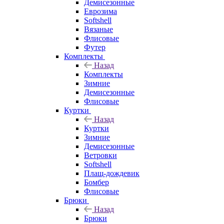
Демисезонные
Еврозима
Softshell
Вязаные
Флисовые
Футер
Комплекты
Назад
Комплекты
Зимние
Демисезонные
Флисовые
Куртки
Назад
Куртки
Зимние
Демисезонные
Ветровки
Softshell
Плащ-дождевик
Бомбер
Флисовые
Брюки
Назад
Брюки